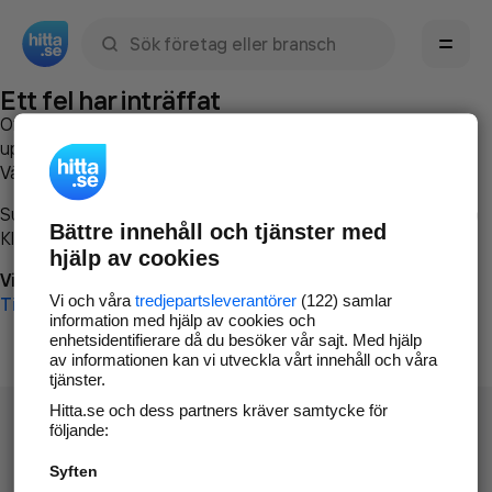
Sök namn, gata, ort, telefon, företag, sökord
Ett fel har inträffat
Om du vill kan du
kontakta hitta.se
och beskriva hur felet
uppstod så att vi lättare och snabbare kan avhjälpa det.
Vänligen försök med följande:
Surfa till
www.hitta.se
Bättre innehåll och tjänster med
Klicka på
Tillbaka-knappen
i webbläsaren och försök igen
hjälp av cookies
Vi beklagar besväret!
Vi och våra
tredjepartsleverantörer
(122) samlar
Till startsidan
information med hjälp av cookies och
enhetsidentifierare då du besöker vår sajt. Med hjälp
av informationen kan vi utveckla vårt innehåll och våra
tjänster.
Hitta.se och dess partners kräver samtycke för
följande:
Syften
Hitta.se - Gratis nummerupplysning.