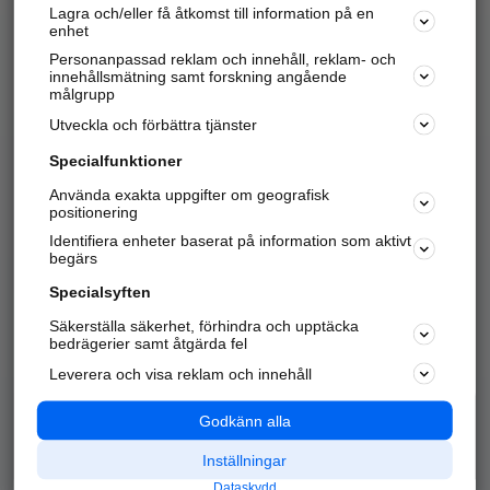
Lagra och/eller få åtkomst till information på en
Sök företag, personer och platser.
enhet
Personanpassad reklam och innehåll, reklam- och
Hitta telefonnummer, adresser, företagsinfo mm.
innehållsmätning samt forskning angående
målgrupp
Utveckla och förbättra tjänster
Marknadsför företaget
på hitta.se
Specialfunktioner
Använda exakta uppgifter om geografisk
Kom igång och annonsera mot
positionering
nya kunder och
Identifiera enheter baserat på information som aktivt
samarbetspartners nära dig.
begärs
Läs mer här
Specialsyften
Säkerställa säkerhet, förhindra och upptäcka
Alla kategorier
Populära sökningar
bedrägerier samt åtgärda fel
Leverera och visa reklam och innehåll
API & Kartor
Annonsera
Logga in
Integritet
Godkänn alla
Om oss
Nödnummer
Inställningar
Dataskydd