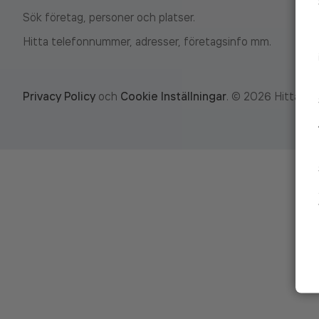
Sök företag, personer och platser.
Hitta telefonnummer, adresser, företagsinfo mm.
Privacy Policy
och
Cookie Inställningar
.
©
2026
Hitta.se