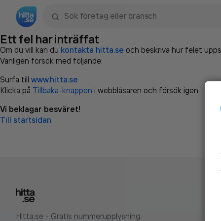
Sök namn, gata, ort, telefon, företag, sökord
Ett fel har inträffat
Om du vill kan du
kontakta hitta.se
och beskriva hur felet upps
Vänligen försök med följande:
Surfa till
www.hitta.se
Klicka på
Tillbaka-knappen
i webbläsaren och försök igen
Vi beklagar besväret!
Till startsidan
Hitta.se - Gratis nummerupplysning.