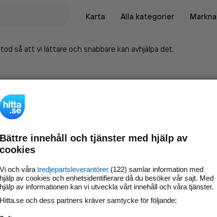
Karta
Alla kategorier
Marknad
tod så att vi lättare och snabbare kan avhjälpa det.
Bättre innehåll och tjänster med hjälp av
cookies
Vi och våra
tredjepartsleverantörer
(122) samlar information med
hjälp av cookies och enhetsidentifierare då du besöker vår sajt. Med
hjälp av informationen kan vi utveckla vårt innehåll och våra tjänster.
Marknadsför företaget på
Hitta.se och dess partners kräver samtycke för följande:
hitta.se