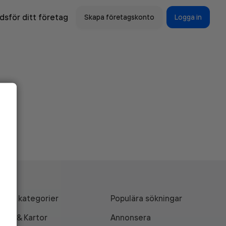
sför ditt företag
Skapa företagskonto
Logga in
Alla kategorier
Populära sökningar
API & Kartor
Annonsera