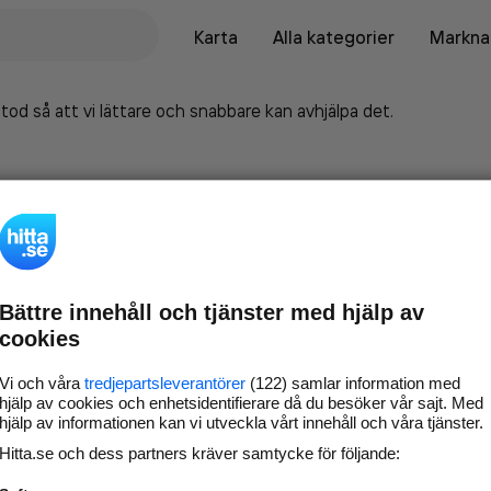
Karta
Alla kategorier
Marknad
tod så att vi lättare och snabbare kan avhjälpa det.
Bättre innehåll och tjänster med hjälp av
cookies
Vi och våra
tredjepartsleverantörer
(122) samlar information med
hjälp av cookies och enhetsidentifierare då du besöker vår sajt. Med
hjälp av informationen kan vi utveckla vårt innehåll och våra tjänster.
Marknadsför företaget på
Hitta.se och dess partners kräver samtycke för följande:
hitta.se