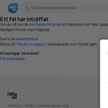
Sök namn, gata, ort, telefon, företag, sökord
Ett fel har inträffat
Om du vill kan du
kontakta hitta.se
och beskriva hur felet upps
Vänligen försök med följande:
Surfa till
www.hitta.se
Klicka på
Tillbaka-knappen
i webbläsaren och försök igen
Vi beklagar besväret!
Till startsidan
Hitta.se - Gratis nummerupplysning.