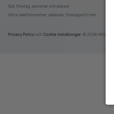
Sök företag, personer och platser.
Hitta telefonnummer, adresser, företagsinfo mm.
Privacy Policy
och
Cookie Inställningar
.
©
2026
Hitta.se