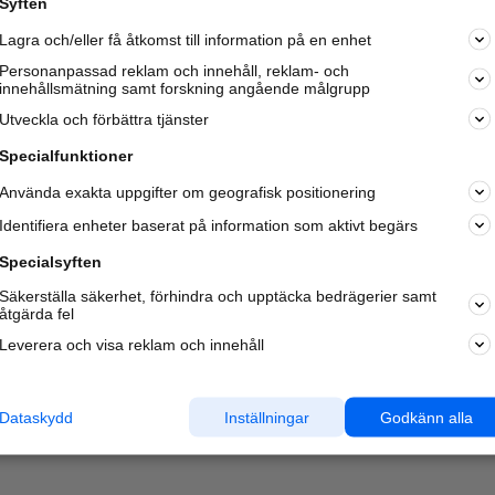
Syften
Kom igång och annonsera mot
Lagra och/eller få åtkomst till information på en enhet
nya kunder och
samarbetspartners nära dig.
Personanpassad reklam och innehåll, reklam- och
innehållsmätning samt forskning angående målgrupp
Läs mer här
Utveckla och förbättra tjänster
Specialfunktioner
Använda exakta uppgifter om geografisk positionering
Identifiera enheter baserat på information som aktivt begärs
Specialsyften
Säkerställa säkerhet, förhindra och upptäcka bedrägerier samt
åtgärda fel
Leverera och visa reklam och innehåll
Dataskydd
Inställningar
Godkänn alla