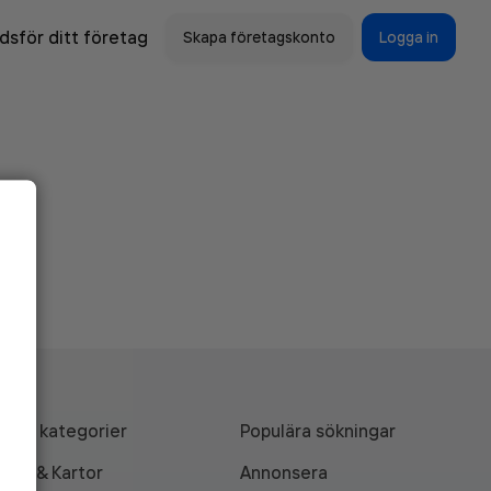
sför ditt företag
Skapa företagskonto
Logga in
Alla kategorier
Populära sökningar
API & Kartor
Annonsera