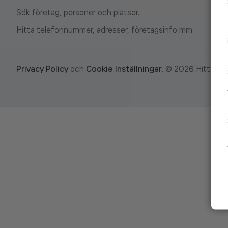
Sök företag, personer och platser.
Hitta telefonnummer, adresser, företagsinfo mm.
Privacy Policy
och
Cookie Inställningar
.
©
2026
Hitta.se