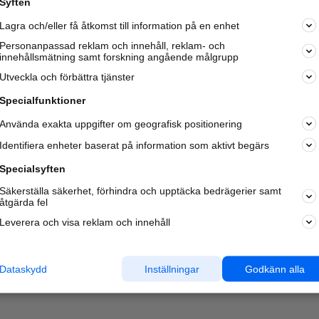
Syften
Kom igång och annonsera mot
Lagra och/eller få åtkomst till information på en enhet
nya kunder och
samarbetspartners nära dig.
Personanpassad reklam och innehåll, reklam- och
innehållsmätning samt forskning angående målgrupp
Läs mer här
Utveckla och förbättra tjänster
Specialfunktioner
Använda exakta uppgifter om geografisk positionering
Identifiera enheter baserat på information som aktivt begärs
Specialsyften
Säkerställa säkerhet, förhindra och upptäcka bedrägerier samt
åtgärda fel
Leverera och visa reklam och innehåll
Dataskydd
Inställningar
Godkänn alla