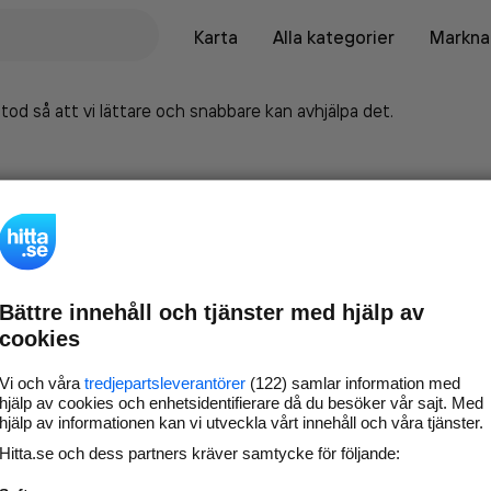
Karta
Alla kategorier
Marknad
tod så att vi lättare och snabbare kan avhjälpa det.
Bättre innehåll och tjänster med hjälp av
cookies
Vi och våra
tredjepartsleverantörer
(122) samlar information med
hjälp av cookies och enhetsidentifierare då du besöker vår sajt. Med
hjälp av informationen kan vi utveckla vårt innehåll och våra tjänster.
Marknadsför företaget på
Hitta.se och dess partners kräver samtycke för följande:
hitta.se