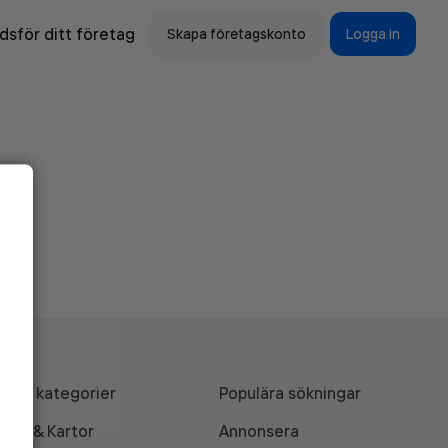
sför ditt företag
Skapa företagskonto
Logga in
Alla kategorier
Populära sökningar
API & Kartor
Annonsera