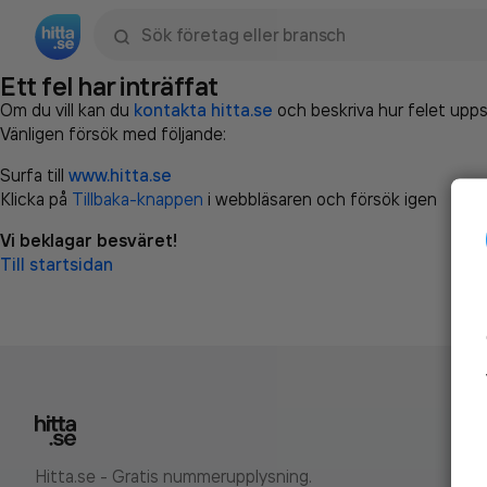
Sök namn, gata, ort, telefon, företag, sökord
Ett fel har inträffat
Om du vill kan du
kontakta hitta.se
och beskriva hur felet upps
Vänligen försök med följande:
Surfa till
www.hitta.se
Klicka på
Tillbaka-knappen
i webbläsaren och försök igen
Vi beklagar besväret!
Till startsidan
Hitta.se - Gratis nummerupplysning.