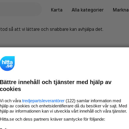
Karta
Alla kategorier
Marknad
tod så att vi lättare och snabbare kan avhjälpa det.
Bättre innehåll och tjänster med hjälp av
cookies
Vi och våra
tredjepartsleverantörer
(122) samlar information med
hjälp av cookies och enhetsidentifierare då du besöker vår sajt. Med
hjälp av informationen kan vi utveckla vårt innehåll och våra tjänster.
Marknadsför företaget på
Hitta.se och dess partners kräver samtycke för följande:
hitta.se