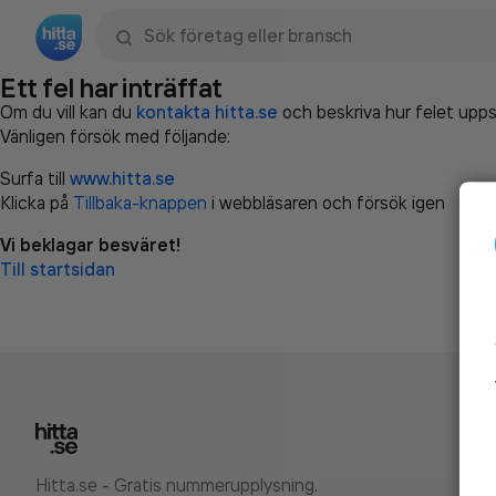
Sök namn, gata, ort, telefon, företag, sökord
Ett fel har inträffat
Om du vill kan du
kontakta hitta.se
och beskriva hur felet upps
Vänligen försök med följande:
Surfa till
www.hitta.se
Klicka på
Tillbaka-knappen
i webbläsaren och försök igen
Vi beklagar besväret!
Till startsidan
Hitta.se - Gratis nummerupplysning.