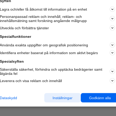
Syften
Kom igång och annonsera mot
Lagra och/eller få åtkomst till information på en enhet
nya kunder och
samarbetspartners nära dig.
Personanpassad reklam och innehåll, reklam- och
innehållsmätning samt forskning angående målgrupp
Läs mer här
Utveckla och förbättra tjänster
Specialfunktioner
Använda exakta uppgifter om geografisk positionering
Identifiera enheter baserat på information som aktivt begärs
Specialsyften
Säkerställa säkerhet, förhindra och upptäcka bedrägerier samt
åtgärda fel
Leverera och visa reklam och innehåll
Dataskydd
Inställningar
Godkänn alla