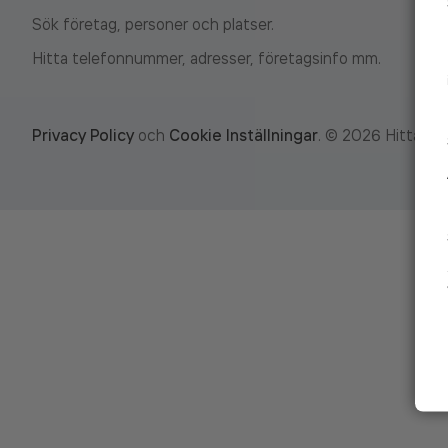
Sök företag, personer och platser.
Hitta telefonnummer, adresser, företagsinfo mm.
Privacy Policy
och
Cookie Inställningar
.
©
2026
Hitta.se