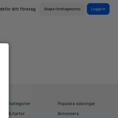
sför ditt företag
Skapa företagskonto
Logga in
Alla kategorier
Populära sökningar
API & Kartor
Annonsera