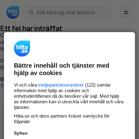
Sök namn, gata, ort, telefon, företag, sökord
Ett fel har inträffat
Om du vill kan du
kontakta hitta.se
och beskriva hur felet
uppstod så att vi lättare och snabbare kan avhjälpa det.
Vänligen försök med följande:
Surfa till
www.hitta.se
Bättre innehåll och tjänster med
Klicka på
Tillbaka-knappen
i webbläsaren och försök igen
hjälp av cookies
Vi beklagar besväret!
Vi och våra
tredjepartsleverantörer
(122) samlar
Till startsidan
information med hjälp av cookies och
enhetsidentifierare då du besöker vår sajt. Med hjälp
av informationen kan vi utveckla vårt innehåll och våra
tjänster.
Hitta.se och dess partners kräver samtycke för
följande:
Syften
Hitta.se - Gratis nummerupplysning.