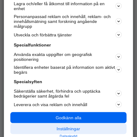
Lagra och/eller få åtkomst till information på en
Sök företag, personer och platser.
enhet
Personanpassad reklam och innehåll, reklam- och
Hitta telefonnummer, adresser, företagsinfo mm.
innehållsmätning samt forskning angående
målgrupp
Utveckla och förbättra tjänster
Marknadsför företaget
på hitta.se
Specialfunktioner
Använda exakta uppgifter om geografisk
Kom igång och annonsera mot
positionering
nya kunder och
Identifiera enheter baserat på information som aktivt
samarbetspartners nära dig.
begärs
Läs mer här
Specialsyften
Säkerställa säkerhet, förhindra och upptäcka
Alla kategorier
Populära sökningar
bedrägerier samt åtgärda fel
Leverera och visa reklam och innehåll
API & Kartor
Annonsera
Logga in
Integritet
Godkänn alla
Om oss
Nödnummer
Inställningar
Dataskydd