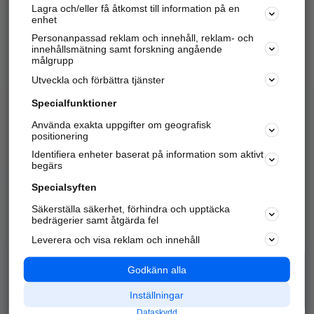
Lagra och/eller få åtkomst till information på en
Sök företag, personer och platser.
enhet
Personanpassad reklam och innehåll, reklam- och
Hitta telefonnummer, adresser, företagsinfo mm.
innehållsmätning samt forskning angående
målgrupp
Utveckla och förbättra tjänster
Marknadsför företaget
på hitta.se
Specialfunktioner
Använda exakta uppgifter om geografisk
Kom igång och annonsera mot
positionering
nya kunder och
Identifiera enheter baserat på information som aktivt
samarbetspartners nära dig.
begärs
Läs mer här
Specialsyften
Säkerställa säkerhet, förhindra och upptäcka
Alla kategorier
Populära sökningar
bedrägerier samt åtgärda fel
Leverera och visa reklam och innehåll
API & Kartor
Annonsera
Logga in
Integritet
Godkänn alla
Om oss
Nödnummer
Inställningar
Dataskydd