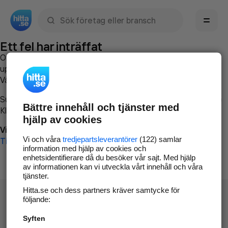
Sök namn, gata, ort, telefon, företag, sökord
Ett fel har inträffat
Om du vill kan du
kontakta hitta.se
och beskriva hur felet
uppstod så att vi lättare och snabbare kan avhjälpa det.
Vänligen försök med följande:
Surfa till
www.hitta.se
Bättre innehåll och tjänster med
Klicka på
Tillbaka-knappen
i webbläsaren och försök igen
hjälp av cookies
Vi beklagar besväret!
Vi och våra
tredjepartsleverantörer
(122) samlar
Till startsidan
information med hjälp av cookies och
enhetsidentifierare då du besöker vår sajt. Med hjälp
av informationen kan vi utveckla vårt innehåll och våra
tjänster.
Hitta.se och dess partners kräver samtycke för
följande:
Syften
Hitta.se - Gratis nummerupplysning.