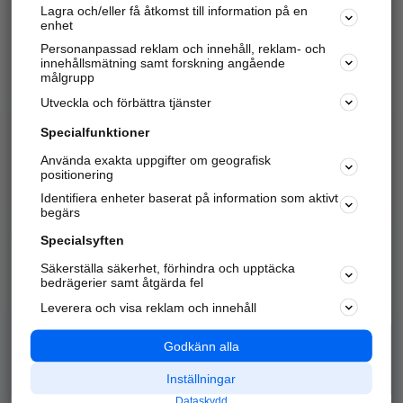
Lagra och/eller få åtkomst till information på en
Sök företag, personer och platser.
enhet
Personanpassad reklam och innehåll, reklam- och
Hitta telefonnummer, adresser, företagsinfo mm.
innehållsmätning samt forskning angående
målgrupp
Utveckla och förbättra tjänster
Marknadsför företaget
på hitta.se
Specialfunktioner
Använda exakta uppgifter om geografisk
Kom igång och annonsera mot
positionering
nya kunder och
Identifiera enheter baserat på information som aktivt
samarbetspartners nära dig.
begärs
Läs mer här
Specialsyften
Säkerställa säkerhet, förhindra och upptäcka
Alla kategorier
Populära sökningar
bedrägerier samt åtgärda fel
Leverera och visa reklam och innehåll
API & Kartor
Annonsera
Logga in
Integritet
Godkänn alla
Om oss
Nödnummer
Inställningar
Dataskydd