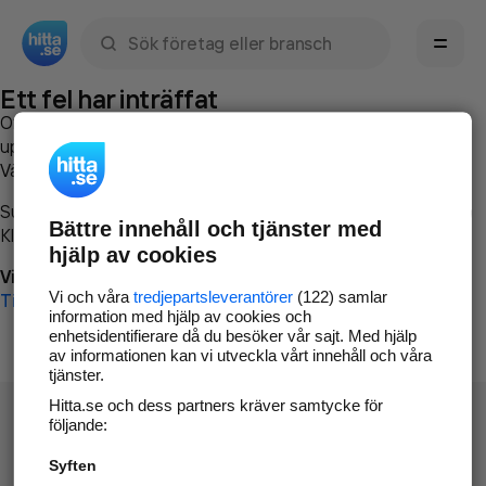
Sök namn, gata, ort, telefon, företag, sökord
Ett fel har inträffat
Om du vill kan du
kontakta hitta.se
och beskriva hur felet
uppstod så att vi lättare och snabbare kan avhjälpa det.
Vänligen försök med följande:
Surfa till
www.hitta.se
Bättre innehåll och tjänster med
Klicka på
Tillbaka-knappen
i webbläsaren och försök igen
hjälp av cookies
Vi beklagar besväret!
Vi och våra
tredjepartsleverantörer
(122) samlar
Till startsidan
information med hjälp av cookies och
enhetsidentifierare då du besöker vår sajt. Med hjälp
av informationen kan vi utveckla vårt innehåll och våra
tjänster.
Hitta.se och dess partners kräver samtycke för
följande:
Syften
Hitta.se - Gratis nummerupplysning.