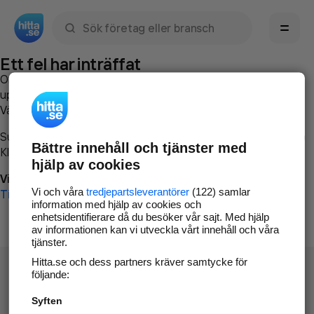
Sök namn, gata, ort, telefon, företag, sökord
Ett fel har inträffat
Om du vill kan du
kontakta hitta.se
och beskriva hur felet
uppstod så att vi lättare och snabbare kan avhjälpa det.
Vänligen försök med följande:
Surfa till
www.hitta.se
Bättre innehåll och tjänster med
Klicka på
Tillbaka-knappen
i webbläsaren och försök igen
hjälp av cookies
Vi beklagar besväret!
Vi och våra
tredjepartsleverantörer
(122) samlar
Till startsidan
information med hjälp av cookies och
enhetsidentifierare då du besöker vår sajt. Med hjälp
av informationen kan vi utveckla vårt innehåll och våra
tjänster.
Hitta.se och dess partners kräver samtycke för
följande:
Syften
Hitta.se - Gratis nummerupplysning.