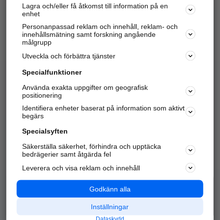
Lagra och/eller få åtkomst till information på en
Sök företag, personer och platser.
enhet
Personanpassad reklam och innehåll, reklam- och
Hitta telefonnummer, adresser, företagsinfo mm.
innehållsmätning samt forskning angående
målgrupp
Utveckla och förbättra tjänster
Marknadsför företaget
på hitta.se
Specialfunktioner
Använda exakta uppgifter om geografisk
Kom igång och annonsera mot
positionering
nya kunder och
Identifiera enheter baserat på information som aktivt
samarbetspartners nära dig.
begärs
Läs mer här
Specialsyften
Säkerställa säkerhet, förhindra och upptäcka
Alla kategorier
Populära sökningar
bedrägerier samt åtgärda fel
Leverera och visa reklam och innehåll
API & Kartor
Annonsera
Logga in
Integritet
Godkänn alla
Om oss
Nödnummer
Inställningar
Dataskydd