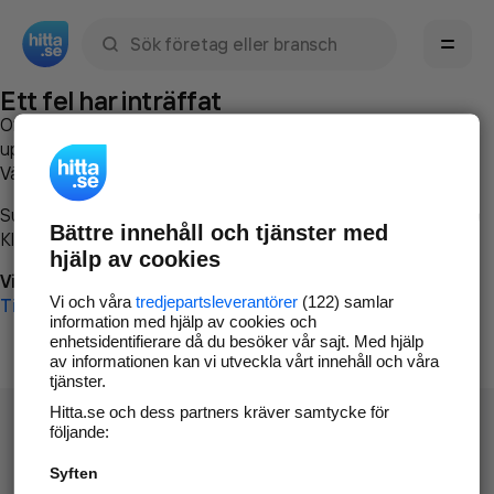
Sök namn, gata, ort, telefon, företag, sökord
Ett fel har inträffat
Om du vill kan du
kontakta hitta.se
och beskriva hur felet
uppstod så att vi lättare och snabbare kan avhjälpa det.
Vänligen försök med följande:
Surfa till
www.hitta.se
Bättre innehåll och tjänster med
Klicka på
Tillbaka-knappen
i webbläsaren och försök igen
hjälp av cookies
Vi beklagar besväret!
Vi och våra
tredjepartsleverantörer
(122) samlar
Till startsidan
information med hjälp av cookies och
enhetsidentifierare då du besöker vår sajt. Med hjälp
av informationen kan vi utveckla vårt innehåll och våra
tjänster.
Hitta.se och dess partners kräver samtycke för
följande:
Syften
Hitta.se - Gratis nummerupplysning.