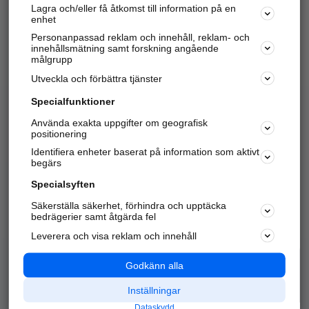
Lagra och/eller få åtkomst till information på en
Sök företag, personer och platser.
enhet
Personanpassad reklam och innehåll, reklam- och
Hitta telefonnummer, adresser, företagsinfo mm.
innehållsmätning samt forskning angående
målgrupp
Utveckla och förbättra tjänster
Marknadsför företaget
på hitta.se
Specialfunktioner
Använda exakta uppgifter om geografisk
Kom igång och annonsera mot
positionering
nya kunder och
Identifiera enheter baserat på information som aktivt
samarbetspartners nära dig.
begärs
Läs mer här
Specialsyften
Säkerställa säkerhet, förhindra och upptäcka
Alla kategorier
Populära sökningar
bedrägerier samt åtgärda fel
Leverera och visa reklam och innehåll
API & Kartor
Annonsera
Logga in
Integritet
Godkänn alla
Om oss
Nödnummer
Inställningar
Dataskydd