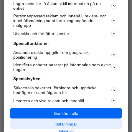
Lagra och/eller få åtkomst till information på en
Sök företag, personer och platser.
enhet
Personanpassad reklam och innehåll, reklam- och
Hitta telefonnummer, adresser, företagsinfo mm.
innehållsmätning samt forskning angående
målgrupp
Utveckla och förbättra tjänster
Marknadsför företaget
på hitta.se
Specialfunktioner
Använda exakta uppgifter om geografisk
Kom igång och annonsera mot
positionering
nya kunder och
Identifiera enheter baserat på information som aktivt
samarbetspartners nära dig.
begärs
Läs mer här
Specialsyften
Säkerställa säkerhet, förhindra och upptäcka
Alla kategorier
Populära sökningar
bedrägerier samt åtgärda fel
Leverera och visa reklam och innehåll
API & Kartor
Annonsera
Logga in
Integritet
Godkänn alla
Om oss
Nödnummer
Inställningar
Dataskydd