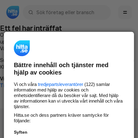
Sök namn, gata, ort, telefon, företag, sökord
Ett fel har inträffat
Om du vill kan du
kontakta hitta.se
och beskriva hur felet
uppstod så att vi lättare och snabbare kan avhjälpa det.
Vänligen försök med följande:
Surfa till
www.hitta.se
Bättre innehåll och tjänster med
Klicka på
Tillbaka-knappen
i webbläsaren och försök igen
hjälp av cookies
Vi beklagar besväret!
Vi och våra
tredjepartsleverantörer
(122) samlar
Till startsidan
information med hjälp av cookies och
enhetsidentifierare då du besöker vår sajt. Med hjälp
av informationen kan vi utveckla vårt innehåll och våra
tjänster.
Hitta.se och dess partners kräver samtycke för
följande:
Syften
Hitta.se - Gratis nummerupplysning.