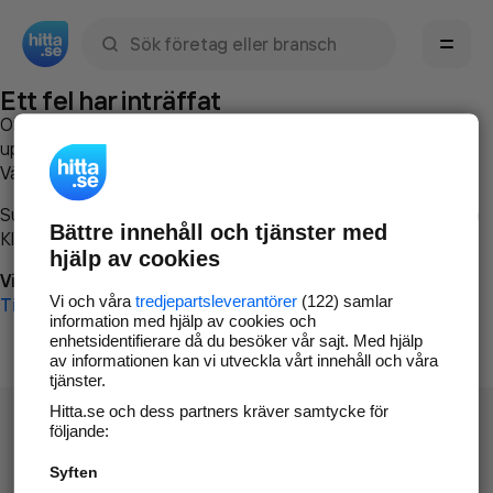
Sök namn, gata, ort, telefon, företag, sökord
Ett fel har inträffat
Om du vill kan du
kontakta hitta.se
och beskriva hur felet
uppstod så att vi lättare och snabbare kan avhjälpa det.
Vänligen försök med följande:
Surfa till
www.hitta.se
Bättre innehåll och tjänster med
Klicka på
Tillbaka-knappen
i webbläsaren och försök igen
hjälp av cookies
Vi beklagar besväret!
Vi och våra
tredjepartsleverantörer
(122) samlar
Till startsidan
information med hjälp av cookies och
enhetsidentifierare då du besöker vår sajt. Med hjälp
av informationen kan vi utveckla vårt innehåll och våra
tjänster.
Hitta.se och dess partners kräver samtycke för
följande:
Syften
Hitta.se - Gratis nummerupplysning.