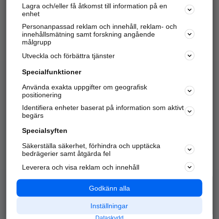
Lagra och/eller få åtkomst till information på en
Sök företag, personer och platser.
enhet
Personanpassad reklam och innehåll, reklam- och
Hitta telefonnummer, adresser, företagsinfo mm.
innehållsmätning samt forskning angående
målgrupp
Utveckla och förbättra tjänster
Marknadsför företaget
på hitta.se
Specialfunktioner
Använda exakta uppgifter om geografisk
Kom igång och annonsera mot
positionering
nya kunder och
Identifiera enheter baserat på information som aktivt
samarbetspartners nära dig.
begärs
Läs mer här
Specialsyften
Säkerställa säkerhet, förhindra och upptäcka
Alla kategorier
Populära sökningar
bedrägerier samt åtgärda fel
Leverera och visa reklam och innehåll
API & Kartor
Annonsera
Logga in
Integritet
Godkänn alla
Om oss
Nödnummer
Inställningar
Dataskydd