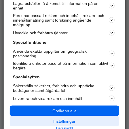
Lagra och/eller få åtkomst till information på en
Sök företag, personer och platser.
enhet
Personanpassad reklam och innehåll, reklam- och
Hitta telefonnummer, adresser, företagsinfo mm.
innehållsmätning samt forskning angående
målgrupp
Utveckla och förbättra tjänster
Marknadsför företaget
på hitta.se
Specialfunktioner
Använda exakta uppgifter om geografisk
Kom igång och annonsera mot
positionering
nya kunder och
Identifiera enheter baserat på information som aktivt
samarbetspartners nära dig.
begärs
Läs mer här
Specialsyften
Säkerställa säkerhet, förhindra och upptäcka
Alla kategorier
Populära sökningar
bedrägerier samt åtgärda fel
Leverera och visa reklam och innehåll
API & Kartor
Annonsera
Logga in
Integritet
Godkänn alla
Om oss
Nödnummer
Inställningar
Dataskydd