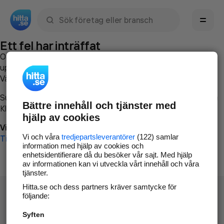
Sök namn, gata, ort, telefon, företag, sökord
Ett fel har inträffat
Om du vill kan du
kontakta hitta.se
och beskriva hur felet
uppstod så att vi lättare och snabbare kan avhjälpa det.
Vänligen försök med följande:
Surfa till
www.hitta.se
Bättre innehåll och tjänster med
Klicka på
Tillbaka-knappen
i webbläsaren och försök igen
hjälp av cookies
Vi beklagar besväret!
Vi och våra
tredjepartsleverantörer
(122) samlar
Till startsidan
information med hjälp av cookies och
enhetsidentifierare då du besöker vår sajt. Med hjälp
av informationen kan vi utveckla vårt innehåll och våra
tjänster.
Hitta.se och dess partners kräver samtycke för
följande:
Syften
Hitta.se - Gratis nummerupplysning.