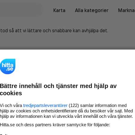
Karta
Alla kategorier
Marknad
tod så att vi lättare och snabbare kan avhjälpa det.
Bättre innehåll och tjänster med hjälp av
cookies
Vi och våra
tredjepartsleverantörer
(122) samlar information med
hjälp av cookies och enhetsidentifierare då du besöker vår sajt. Med
hjälp av informationen kan vi utveckla vårt innehåll och våra tjänster.
Marknadsför företaget på
Hitta.se och dess partners kräver samtycke för följande:
hitta.se