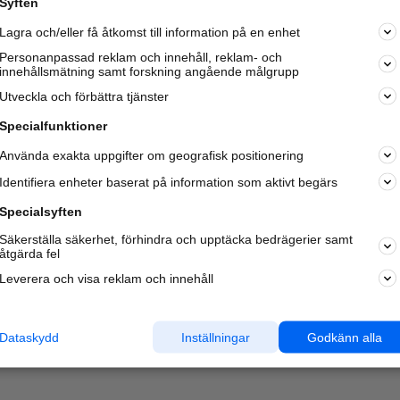
Syften
Kom igång och annonsera mot
Lagra och/eller få åtkomst till information på en enhet
nya kunder och
samarbetspartners nära dig.
Personanpassad reklam och innehåll, reklam- och
innehållsmätning samt forskning angående målgrupp
Läs mer här
Utveckla och förbättra tjänster
Specialfunktioner
Använda exakta uppgifter om geografisk positionering
Identifiera enheter baserat på information som aktivt begärs
Specialsyften
Säkerställa säkerhet, förhindra och upptäcka bedrägerier samt
åtgärda fel
Leverera och visa reklam och innehåll
Dataskydd
Inställningar
Godkänn alla