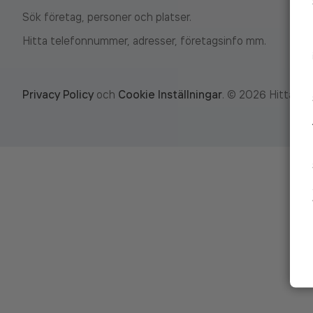
Sök företag, personer och platser.
Hitta telefonnummer, adresser, företagsinfo mm.
Privacy Policy
och
Cookie Inställningar
.
©
2026
Hitta.se