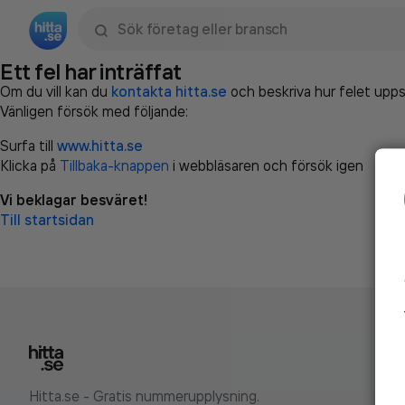
Sök namn, gata, ort, telefon, företag, sökord
Ett fel har inträffat
Om du vill kan du
kontakta hitta.se
och beskriva hur felet upps
Vänligen försök med följande:
Surfa till
www.hitta.se
Klicka på
Tillbaka-knappen
i webbläsaren och försök igen
Vi beklagar besväret!
Till startsidan
Hitta.se - Gratis nummerupplysning.