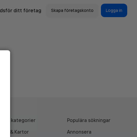
sför ditt företag
Skapa företagskonto
Logga in
Alla kategorier
Populära sökningar
API & Kartor
Annonsera