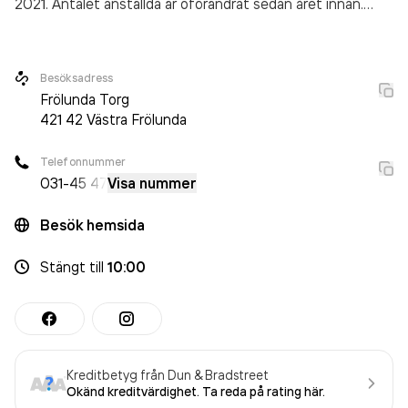
2021. Antalet anställda är oförändrat sedan året innan.
Bolaget är ett aktiebolag som varit aktivt sedan 1986.
Husqvarna-butiken
omsatte 1 497 000,00 kr
senaste
räkenskapsåret (2021).
Besöksadress
Frölunda Torg
421 42
Västra Frölunda
Telefonnummer
031-
45 47
Visa nummer
Besök hemsida
Stängt
till
10:00
Kreditbetyg från Dun & Bradstreet
Okänd kreditvärdighet. Ta reda på rating här.