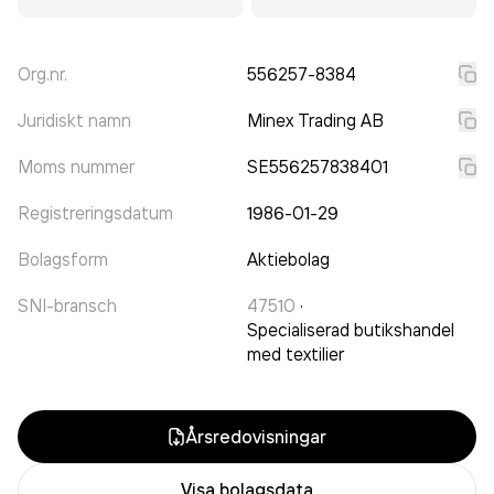
Org.nr.
556257-8384
Juridiskt namn
Minex Trading AB
Moms nummer
SE556257838401
Registreringsdatum
1986-01-29
Bolagsform
Aktiebolag
SNI-bransch
47510
·
Specialiserad butikshandel
med textilier
Årsredovisningar
Visa bolagsdata