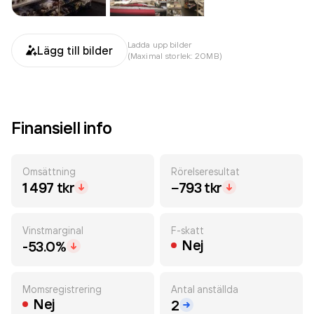
Ladda upp bilder
Lägg till bilder
(Maximal storlek: 20MB)
Finansiell info
Omsättning
Rörelseresultat
1 497 tkr
−793 tkr
Vinstmarginal
F-skatt
Nej
-53.0%
Momsregistrering
Antal anställda
Nej
2