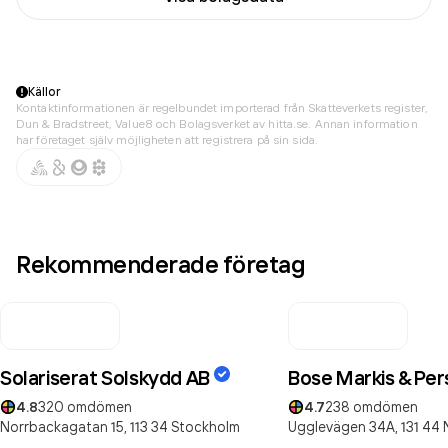
Källor
Kontaktinformationen är regelbundet importerad från Skatteverkets register,
Dun & Bradstreet, Value8 och Bolagsverket av hitta.se. Annan information
har företaget själv möjligheten att registrera på sin sida.
Rekommenderade företag
Solariserat Solskydd AB
Bose Markis & Per
4.8
320
omdömen
4.7
238
omdömen
Norrbackagatan 15,
113 34
Stockholm
Ugglevägen 34A,
131 44