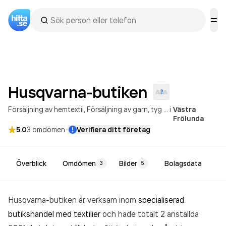
Husqvarna-butiken
Försäljning av hemtextil
Försäljning av garn, tyg och sybehör
i
Västra
Frölunda
·
5.0
3
omdömen
Verifiera ditt företag
Överblick
Omdömen
Bilder
Bolagsdata
3
5
Husqvarna-butiken är verksam inom
specialiserad
butikshandel med textilier
och hade totalt 2 anställda