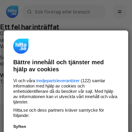
Sök namn, gata, ort, telefon, företag, sökord
Ett fel har inträffat
Om du vill kan du
kontakta hitta.se
och beskriva hur felet
uppstod så att vi lättare och snabbare kan avhjälpa det.
Vänligen försök med följande:
Surfa till
www.hitta.se
Bättre innehåll och tjänster med
Klicka på
Tillbaka-knappen
i webbläsaren och försök igen
hjälp av cookies
Vi beklagar besväret!
Vi och våra
tredjepartsleverantörer
(122) samlar
Till startsidan
information med hjälp av cookies och
enhetsidentifierare då du besöker vår sajt. Med hjälp
av informationen kan vi utveckla vårt innehåll och våra
tjänster.
Hitta.se och dess partners kräver samtycke för
följande:
Syften
Hitta.se - Gratis nummerupplysning.