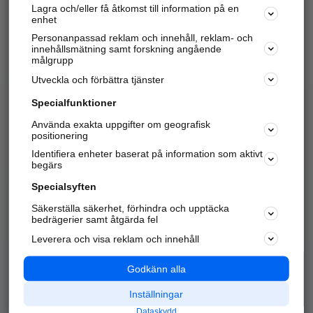
Lagra och/eller få åtkomst till information på en
Sök företag, personer och platser.
enhet
Personanpassad reklam och innehåll, reklam- och
Hitta telefonnummer, adresser, företagsinfo mm.
innehållsmätning samt forskning angående
målgrupp
Utveckla och förbättra tjänster
Marknadsför företaget
på hitta.se
Specialfunktioner
Använda exakta uppgifter om geografisk
Kom igång och annonsera mot
positionering
nya kunder och
Identifiera enheter baserat på information som aktivt
samarbetspartners nära dig.
begärs
Läs mer här
Specialsyften
Säkerställa säkerhet, förhindra och upptäcka
Alla kategorier
Populära sökningar
bedrägerier samt åtgärda fel
Leverera och visa reklam och innehåll
API & Kartor
Annonsera
Logga in
Integritet
Godkänn alla
Om oss
Nödnummer
Inställningar
Dataskydd