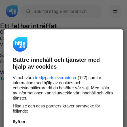
Sök namn, gata, ort, telefon, företag, sökord
Ett fel har inträffat
Om du vill kan du
kontakta hitta.se
och beskriva hur felet
uppstod så att vi lättare och snabbare kan avhjälpa det.
Vänligen försök med följande:
Surfa till
www.hitta.se
Bättre innehåll och tjänster med
Klicka på
Tillbaka-knappen
i webbläsaren och försök igen
hjälp av cookies
Vi beklagar besväret!
Vi och våra
tredjepartsleverantörer
(122) samlar
Till startsidan
information med hjälp av cookies och
enhetsidentifierare då du besöker vår sajt. Med hjälp
av informationen kan vi utveckla vårt innehåll och våra
tjänster.
Hitta.se och dess partners kräver samtycke för
följande:
Syften
Hitta.se - Gratis nummerupplysning.