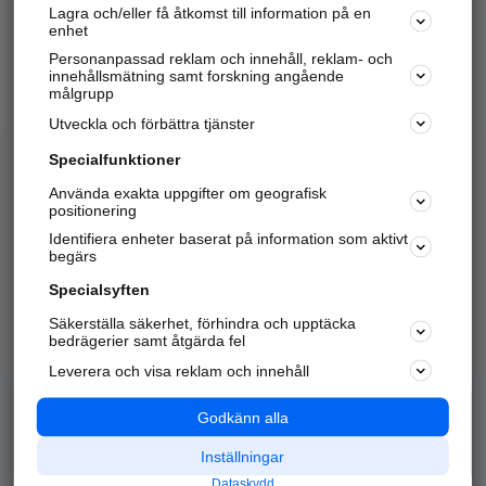
Lagra och/eller få åtkomst till information på en
Sök företag, personer och platser.
enhet
Personanpassad reklam och innehåll, reklam- och
Hitta telefonnummer, adresser, företagsinfo mm.
innehållsmätning samt forskning angående
målgrupp
Utveckla och förbättra tjänster
Marknadsför företaget
på hitta.se
Specialfunktioner
Använda exakta uppgifter om geografisk
Kom igång och annonsera mot
positionering
nya kunder och
Identifiera enheter baserat på information som aktivt
samarbetspartners nära dig.
begärs
Läs mer här
Specialsyften
Säkerställa säkerhet, förhindra och upptäcka
Alla kategorier
Populära sökningar
bedrägerier samt åtgärda fel
Leverera och visa reklam och innehåll
API & Kartor
Annonsera
Logga in
Integritet
Godkänn alla
Om oss
Nödnummer
Inställningar
Dataskydd