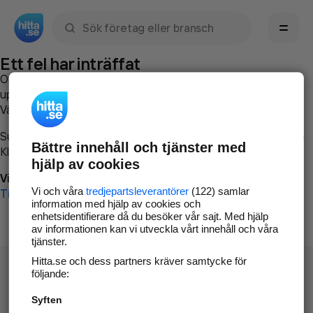
Sök namn, gata, ort, telefon, företag, sökord
Ett fel har inträffat
Om du vill kan du
kontakta hitta.se
och beskriva hur felet
uppstod så att vi lättare och snabbare kan avhjälpa det.
Vänligen försök med följande:
Surfa till
www.hitta.se
Bättre innehåll och tjänster med
Klicka på
Tillbaka-knappen
i webbläsaren och försök igen
hjälp av cookies
Vi beklagar besväret!
Vi och våra
tredjepartsleverantörer
(122) samlar
Till startsidan
information med hjälp av cookies och
enhetsidentifierare då du besöker vår sajt. Med hjälp
av informationen kan vi utveckla vårt innehåll och våra
tjänster.
Hitta.se och dess partners kräver samtycke för
följande:
Syften
Hitta.se - Gratis nummerupplysning.