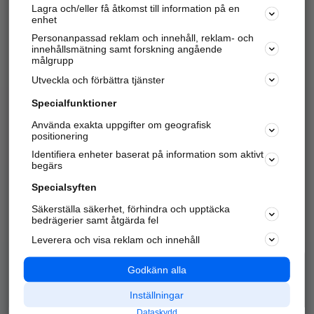
Lagra och/eller få åtkomst till information på en
Sök företag, personer och platser.
enhet
Personanpassad reklam och innehåll, reklam- och
Hitta telefonnummer, adresser, företagsinfo mm.
innehållsmätning samt forskning angående
målgrupp
Utveckla och förbättra tjänster
Marknadsför företaget
på hitta.se
Specialfunktioner
Använda exakta uppgifter om geografisk
Kom igång och annonsera mot
positionering
nya kunder och
Identifiera enheter baserat på information som aktivt
samarbetspartners nära dig.
begärs
Läs mer här
Specialsyften
Säkerställa säkerhet, förhindra och upptäcka
Alla kategorier
Populära sökningar
bedrägerier samt åtgärda fel
Leverera och visa reklam och innehåll
API & Kartor
Annonsera
Logga in
Integritet
Godkänn alla
Om oss
Nödnummer
Inställningar
Dataskydd