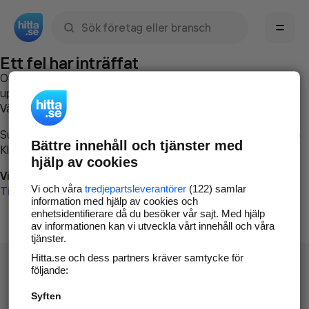
Sök namn, gata, ort, telefon, företag, sökord
Ett fel har inträffat
Om du vill kan du
kontakta hitta.se
och beskriva hur felet
uppstod så att vi lättare och snabbare kan avhjälpa det.
Vänligen försök med följande:
Surfa till
www.hitta.se
Bättre innehåll och tjänster med
Klicka på
Tillbaka-knappen
i webbläsaren och försök igen
hjälp av cookies
Vi beklagar besväret!
Vi och våra
tredjepartsleverantörer
(122) samlar
Till startsidan
information med hjälp av cookies och
enhetsidentifierare då du besöker vår sajt. Med hjälp
av informationen kan vi utveckla vårt innehåll och våra
tjänster.
Hitta.se och dess partners kräver samtycke för
följande:
Syften
Hitta.se - Gratis nummerupplysning.