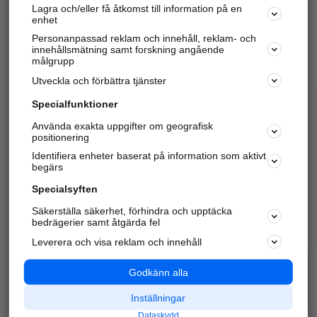
Lagra och/eller få åtkomst till information på en
Sök företag, personer och platser.
enhet
Personanpassad reklam och innehåll, reklam- och
Hitta telefonnummer, adresser, företagsinfo mm.
innehållsmätning samt forskning angående
målgrupp
Utveckla och förbättra tjänster
Marknadsför företaget
på hitta.se
Specialfunktioner
Använda exakta uppgifter om geografisk
Kom igång och annonsera mot
positionering
nya kunder och
Identifiera enheter baserat på information som aktivt
samarbetspartners nära dig.
begärs
Läs mer här
Specialsyften
Säkerställa säkerhet, förhindra och upptäcka
Alla kategorier
Populära sökningar
bedrägerier samt åtgärda fel
Leverera och visa reklam och innehåll
API & Kartor
Annonsera
Logga in
Integritet
Godkänn alla
Om oss
Nödnummer
Inställningar
Dataskydd