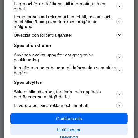
Lagra och/eller få åtkomst till information på en
Sök företag, personer och platser.
enhet
Personanpassad reklam och innehåll, reklam- och
Hitta telefonnummer, adresser, företagsinfo mm.
innehållsmätning samt forskning angående
målgrupp
Utveckla och förbättra tjänster
Marknadsför företaget
på hitta.se
Specialfunktioner
Använda exakta uppgifter om geografisk
Kom igång och annonsera mot
positionering
nya kunder och
Identifiera enheter baserat på information som aktivt
samarbetspartners nära dig.
begärs
Läs mer här
Specialsyften
Säkerställa säkerhet, förhindra och upptäcka
Alla kategorier
Populära sökningar
bedrägerier samt åtgärda fel
Leverera och visa reklam och innehåll
API & Kartor
Annonsera
Logga in
Integritet
Godkänn alla
Om oss
Nödnummer
Inställningar
Dataskydd