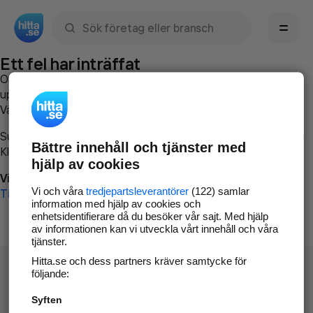
Sök namn, gata, ort, telefon, företag, sökord
Ett fel har inträffat
Om du vill kan du
kontakta hitta.se
och beskriva hur felet
uppstod så att vi lättare och snabbare kan avhjälpa det.
Vänligen försök med följande:
Surfa till
www.hitta.se
Bättre innehåll och tjänster med
Klicka på
Tillbaka-knappen
i webbläsaren och försök igen
hjälp av cookies
Vi beklagar besväret!
Vi och våra
tredjepartsleverantörer
(122) samlar
Till startsidan
information med hjälp av cookies och
enhetsidentifierare då du besöker vår sajt. Med hjälp
av informationen kan vi utveckla vårt innehåll och våra
tjänster.
Hitta.se och dess partners kräver samtycke för
följande:
Syften
Hitta.se - Gratis nummerupplysning.