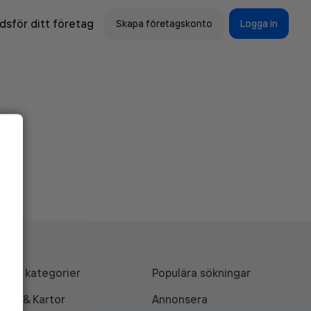
sför ditt företag
Skapa företagskonto
Logga in
Alla kategorier
Populära sökningar
API & Kartor
Annonsera