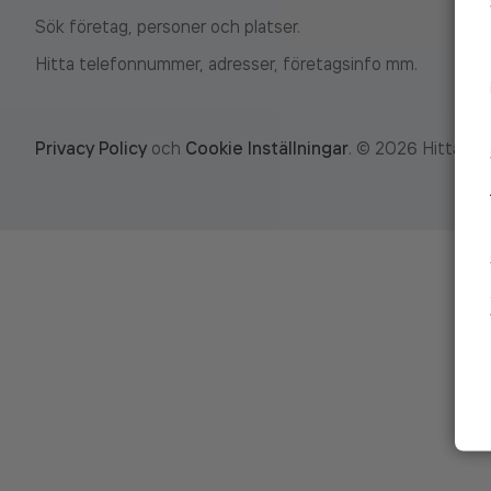
Sök företag, personer och platser.
Hitta telefonnummer, adresser, företagsinfo mm.
Privacy Policy
och
Cookie Inställningar
.
©
2026
Hitta.se