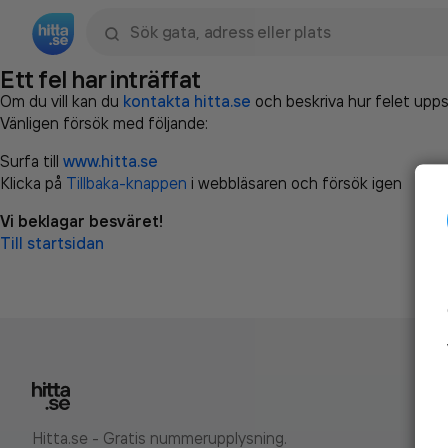
Sök namn, gata, ort, telefon, företag, sökord
Ett fel har inträffat
Om du vill kan du
kontakta hitta.se
och beskriva hur felet upps
Vänligen försök med följande:
Surfa till
www.hitta.se
Klicka på
Tillbaka-knappen
i webbläsaren och försök igen
Vi beklagar besväret!
Till startsidan
Hitta.se - Gratis nummerupplysning.