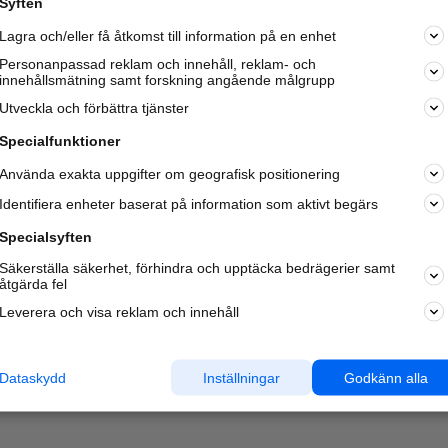
Syften
Kom igång och annonsera mot
Lagra och/eller få åtkomst till information på en enhet
nya kunder och
samarbetspartners nära dig.
Personanpassad reklam och innehåll, reklam- och
innehållsmätning samt forskning angående målgrupp
Läs mer här
Utveckla och förbättra tjänster
Specialfunktioner
Använda exakta uppgifter om geografisk positionering
Identifiera enheter baserat på information som aktivt begärs
Specialsyften
Säkerställa säkerhet, förhindra och upptäcka bedrägerier samt
åtgärda fel
Leverera och visa reklam och innehåll
Dataskydd
Inställningar
Godkänn alla