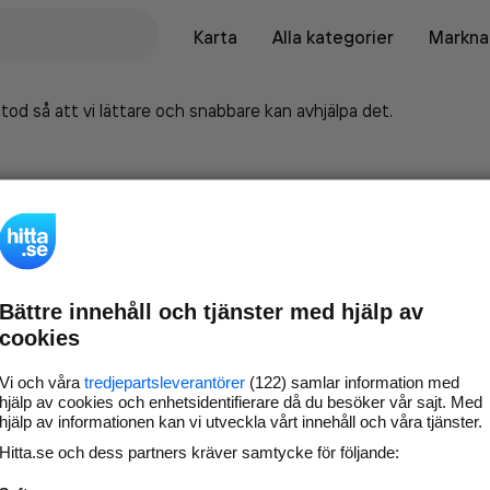
Karta
Alla kategorier
Marknad
tod så att vi lättare och snabbare kan avhjälpa det.
Bättre innehåll och tjänster med hjälp av
cookies
Vi och våra
tredjepartsleverantörer
(122) samlar information med
hjälp av cookies och enhetsidentifierare då du besöker vår sajt. Med
hjälp av informationen kan vi utveckla vårt innehåll och våra tjänster.
Marknadsför företaget på
Hitta.se och dess partners kräver samtycke för följande:
hitta.se