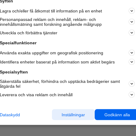
Syften
Kom igång och annonsera mot
Lagra och/eller få åtkomst till information på en enhet
nya kunder och
samarbetspartners nära dig.
Personanpassad reklam och innehåll, reklam- och
innehållsmätning samt forskning angående målgrupp
Läs mer här
Utveckla och förbättra tjänster
Specialfunktioner
Använda exakta uppgifter om geografisk positionering
Identifiera enheter baserat på information som aktivt begärs
Specialsyften
Säkerställa säkerhet, förhindra och upptäcka bedrägerier samt
åtgärda fel
Leverera och visa reklam och innehåll
Dataskydd
Inställningar
Godkänn alla