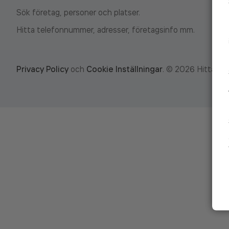
Sök företag, personer och platser.
Hitta telefonnummer, adresser, företagsinfo mm.
Privacy Policy
och
Cookie Inställningar
.
©
2026
Hitta.se