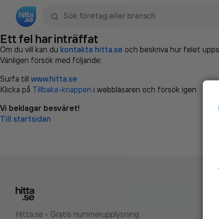
Sök namn, gata, ort, telefon, företag, sökord
Ett fel har inträffat
Om du vill kan du
kontakta hitta.se
och beskriva hur felet upps
Vänligen försök med följande:
Surfa till
www.hitta.se
Klicka på
Tillbaka-knappen
i webbläsaren och försök igen
Vi beklagar besväret!
Till startsidan
Hitta.se - Gratis nummerupplysning.