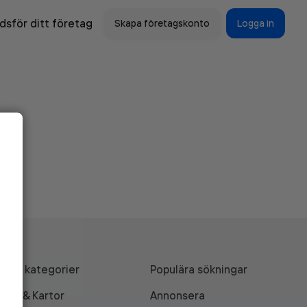
sför ditt företag
Skapa företagskonto
Logga in
Alla kategorier
Populära sökningar
API & Kartor
Annonsera