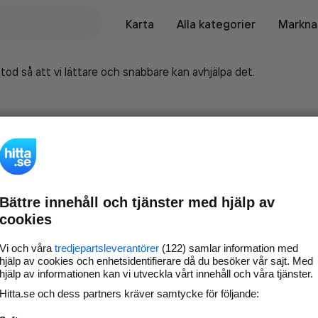
Karta
Alla kategorier
Marknad
tod så att vi lättare och snabbare kan avhjälpa det.
Bättre innehåll och tjänster med hjälp av
cookies
Vi och våra
tredjepartsleverantörer
(122) samlar information med
hjälp av cookies och enhetsidentifierare då du besöker vår sajt. Med
hjälp av informationen kan vi utveckla vårt innehåll och våra tjänster.
Marknadsför företaget på
Hitta.se och dess partners kräver samtycke för följande:
hitta.se