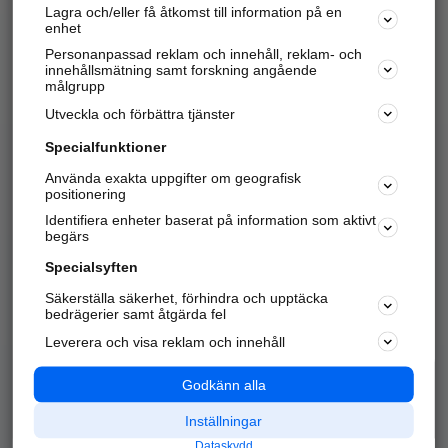
Lagra och/eller få åtkomst till information på en
Sök företag, personer och platser.
enhet
Personanpassad reklam och innehåll, reklam- och
Hitta telefonnummer, adresser, företagsinfo mm.
innehållsmätning samt forskning angående
målgrupp
Utveckla och förbättra tjänster
Marknadsför företaget
på hitta.se
Specialfunktioner
Använda exakta uppgifter om geografisk
Kom igång och annonsera mot
positionering
nya kunder och
Identifiera enheter baserat på information som aktivt
samarbetspartners nära dig.
begärs
Läs mer här
Specialsyften
Säkerställa säkerhet, förhindra och upptäcka
Alla kategorier
Populära sökningar
bedrägerier samt åtgärda fel
Leverera och visa reklam och innehåll
API & Kartor
Annonsera
Logga in
Integritet
Godkänn alla
Om oss
Nödnummer
Inställningar
Dataskydd