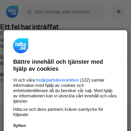
Sök namn, gata, ort, telefon, företag, sökord
Ett fel har inträffat
Om du vill kan du
kontakta hitta.se
och beskriva hur felet
uppstod så att vi lättare och snabbare kan avhjälpa det.
Vänligen försök med följande:
Surfa till
www.hitta.se
Bättre innehåll och tjänster med
Klicka på
Tillbaka-knappen
i webbläsaren och försök igen
hjälp av cookies
Vi beklagar besväret!
Vi och våra
tredjepartsleverantörer
(122) samlar
Till startsidan
information med hjälp av cookies och
enhetsidentifierare då du besöker vår sajt. Med hjälp
av informationen kan vi utveckla vårt innehåll och våra
tjänster.
Hitta.se och dess partners kräver samtycke för
följande:
Syften
Hitta.se - Gratis nummerupplysning.