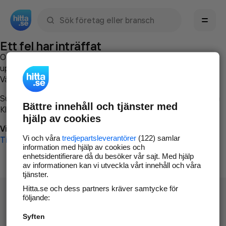
Sök namn, gata, ort, telefon, företag, sökord
Ett fel har inträffat
Om du vill kan du
kontakta hitta.se
och beskriva hur felet
uppstod så att vi lättare och snabbare kan avhjälpa det.
Vänligen försök med följande:
Surfa till
www.hitta.se
Bättre innehåll och tjänster med
Klicka på
Tillbaka-knappen
i webbläsaren och försök igen
hjälp av cookies
Vi beklagar besväret!
Vi och våra
tredjepartsleverantörer
(122) samlar
Till startsidan
information med hjälp av cookies och
enhetsidentifierare då du besöker vår sajt. Med hjälp
av informationen kan vi utveckla vårt innehåll och våra
tjänster.
Hitta.se och dess partners kräver samtycke för
följande:
Syften
Hitta.se - Gratis nummerupplysning.