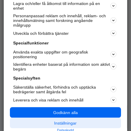
Lagra och/eller få åtkomst till information på en
Sök företag, personer och platser.
enhet
Personanpassad reklam och innehåll, reklam- och
Hitta telefonnummer, adresser, företagsinfo mm.
innehållsmätning samt forskning angående
målgrupp
Utveckla och förbättra tjänster
Marknadsför företaget
på hitta.se
Specialfunktioner
Använda exakta uppgifter om geografisk
Kom igång och annonsera mot
positionering
nya kunder och
Identifiera enheter baserat på information som aktivt
samarbetspartners nära dig.
begärs
Läs mer här
Specialsyften
Säkerställa säkerhet, förhindra och upptäcka
Alla kategorier
Populära sökningar
bedrägerier samt åtgärda fel
Leverera och visa reklam och innehåll
API & Kartor
Annonsera
Logga in
Integritet
Godkänn alla
Om oss
Nödnummer
Inställningar
Dataskydd