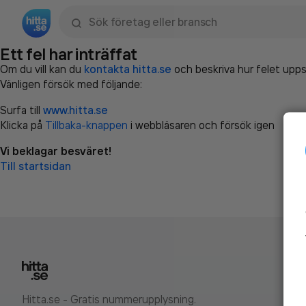
Sök namn, gata, ort, telefon, företag, sökord
Ett fel har inträffat
Om du vill kan du
kontakta hitta.se
och beskriva hur felet upps
Vänligen försök med följande:
Surfa till
www.hitta.se
Klicka på
Tillbaka-knappen
i webbläsaren och försök igen
Vi beklagar besväret!
Till startsidan
Hitta.se - Gratis nummerupplysning.