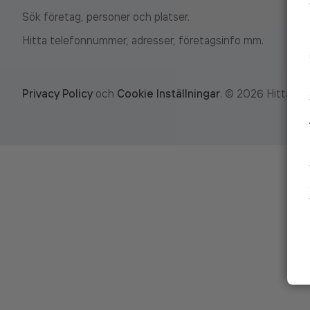
Sök företag, personer och platser.
Hitta telefonnummer, adresser, företagsinfo mm.
Privacy Policy
och
Cookie Inställningar
.
©
2026
Hitta.se