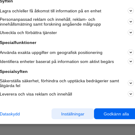
Syften
Kom igång och annonsera mot
Lagra och/eller få åtkomst till information på en enhet
nya kunder och
samarbetspartners nära dig.
Personanpassad reklam och innehåll, reklam- och
innehållsmätning samt forskning angående målgrupp
Läs mer här
Utveckla och förbättra tjänster
Specialfunktioner
Använda exakta uppgifter om geografisk positionering
Identifiera enheter baserat på information som aktivt begärs
Specialsyften
Säkerställa säkerhet, förhindra och upptäcka bedrägerier samt
åtgärda fel
Leverera och visa reklam och innehåll
Dataskydd
Inställningar
Godkänn alla