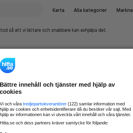
Karta
Alla kategorier
Marknad
tod så att vi lättare och snabbare kan avhjälpa det.
Bättre innehåll och tjänster med hjälp av
cookies
Vi och våra
tredjepartsleverantörer
(122) samlar information med
hjälp av cookies och enhetsidentifierare då du besöker vår sajt. Med
hjälp av informationen kan vi utveckla vårt innehåll och våra tjänster.
Marknadsför företaget på
Hitta.se och dess partners kräver samtycke för följande:
hitta.se