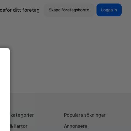
sför ditt företag
Skapa företagskonto
Logga in
Alla kategorier
Populära sökningar
API & Kartor
Annonsera