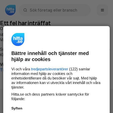
Sök namn, gata, ort, telefon, företag, sökord
Ett fel har inträffat
Om du vill kan du
kontakta hitta.se
och beskriva hur felet
uppstod så att vi lättare och snabbare kan avhjälpa det.
Vänligen försök med följande:
Surfa till
www.hitta.se
Bättre innehåll och tjänster med
Klicka på
Tillbaka-knappen
i webbläsaren och försök igen
hjälp av cookies
Vi beklagar besväret!
Vi och våra
tredjepartsleverantörer
(122) samlar
Till startsidan
information med hjälp av cookies och
enhetsidentifierare då du besöker vår sajt. Med hjälp
av informationen kan vi utveckla vårt innehåll och våra
tjänster.
Hitta.se och dess partners kräver samtycke för
följande:
Syften
Hitta.se - Gratis nummerupplysning.