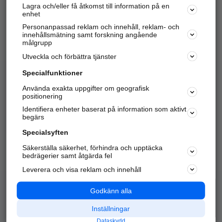
Lagra och/eller få åtkomst till information på en
Sök företag, personer och platser.
enhet
Personanpassad reklam och innehåll, reklam- och
Hitta telefonnummer, adresser, företagsinfo mm.
innehållsmätning samt forskning angående
målgrupp
Utveckla och förbättra tjänster
Marknadsför företaget
på hitta.se
Specialfunktioner
Använda exakta uppgifter om geografisk
Kom igång och annonsera mot
positionering
nya kunder och
Identifiera enheter baserat på information som aktivt
samarbetspartners nära dig.
begärs
Läs mer här
Specialsyften
Säkerställa säkerhet, förhindra och upptäcka
Alla kategorier
Populära sökningar
bedrägerier samt åtgärda fel
Leverera och visa reklam och innehåll
API & Kartor
Annonsera
Logga in
Integritet
Godkänn alla
Om oss
Nödnummer
Inställningar
Dataskydd