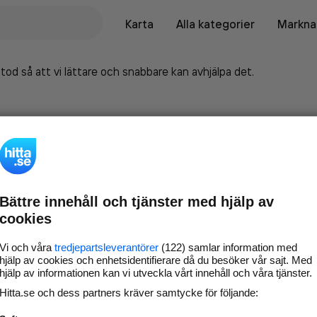
Karta
Alla kategorier
Marknad
tod så att vi lättare och snabbare kan avhjälpa det.
Bättre innehåll och tjänster med hjälp av
cookies
Vi och våra
tredjepartsleverantörer
(122) samlar information med
hjälp av cookies och enhetsidentifierare då du besöker vår sajt. Med
hjälp av informationen kan vi utveckla vårt innehåll och våra tjänster.
Marknadsför företaget på
Hitta.se och dess partners kräver samtycke för följande:
hitta.se