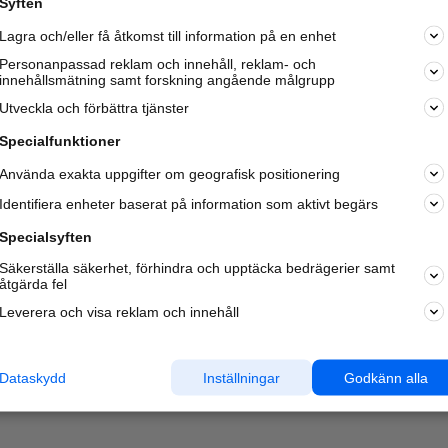
Syften
Kom igång och annonsera mot
Lagra och/eller få åtkomst till information på en enhet
nya kunder och
samarbetspartners nära dig.
Personanpassad reklam och innehåll, reklam- och
innehållsmätning samt forskning angående målgrupp
Läs mer här
Utveckla och förbättra tjänster
Specialfunktioner
Använda exakta uppgifter om geografisk positionering
Identifiera enheter baserat på information som aktivt begärs
Specialsyften
Säkerställa säkerhet, förhindra och upptäcka bedrägerier samt
åtgärda fel
Leverera och visa reklam och innehåll
Dataskydd
Inställningar
Godkänn alla