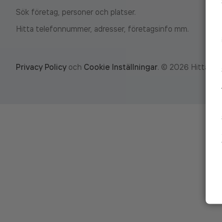
Sök företag, personer och platser.
Hitta telefonnummer, adresser, företagsinfo mm.
Privacy Policy
och
Cookie Inställningar
.
©
2026
Hitta.se