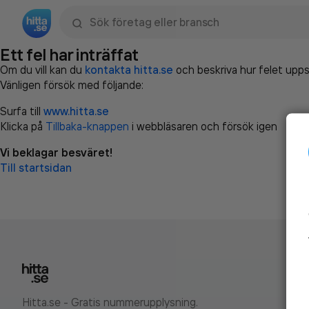
Sök namn, gata, ort, telefon, företag, sökord
Ett fel har inträffat
Om du vill kan du
kontakta hitta.se
och beskriva hur felet upps
Vänligen försök med följande:
Surfa till
www.hitta.se
Klicka på
Tillbaka-knappen
i webbläsaren och försök igen
Vi beklagar besväret!
Till startsidan
Hitta.se - Gratis nummerupplysning.