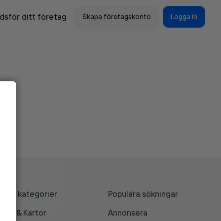
sför ditt företag
Skapa företagskonto
Logga in
Alla kategorier
Populära sökningar
API & Kartor
Annonsera