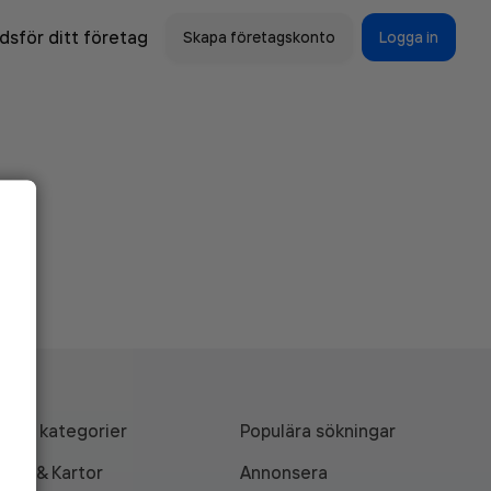
sför ditt företag
Skapa företagskonto
Logga in
Alla kategorier
Populära sökningar
API & Kartor
Annonsera