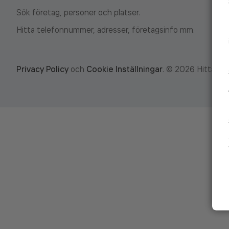
Sök företag, personer och platser.
Hitta telefonnummer, adresser, företagsinfo mm.
Privacy Policy
och
Cookie Inställningar
.
©
2026
Hitta.se