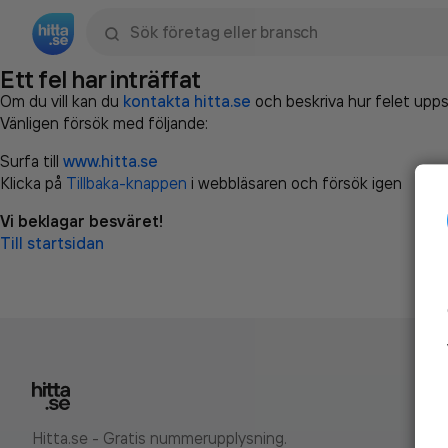
Sök namn, gata, ort, telefon, företag, sökord
Ett fel har inträffat
Om du vill kan du
kontakta hitta.se
och beskriva hur felet upps
Vänligen försök med följande:
Surfa till
www.hitta.se
Klicka på
Tillbaka-knappen
i webbläsaren och försök igen
Vi beklagar besväret!
Till startsidan
Hitta.se - Gratis nummerupplysning.