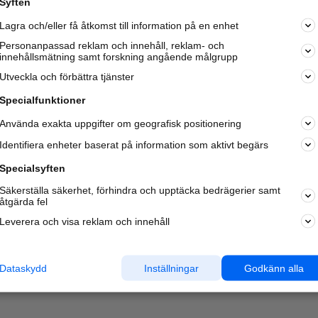
Syften
Kom igång och annonsera mot
Lagra och/eller få åtkomst till information på en enhet
nya kunder och
samarbetspartners nära dig.
Personanpassad reklam och innehåll, reklam- och
innehållsmätning samt forskning angående målgrupp
Läs mer här
Utveckla och förbättra tjänster
Specialfunktioner
Använda exakta uppgifter om geografisk positionering
Identifiera enheter baserat på information som aktivt begärs
Specialsyften
Säkerställa säkerhet, förhindra och upptäcka bedrägerier samt
åtgärda fel
Leverera och visa reklam och innehåll
Dataskydd
Inställningar
Godkänn alla