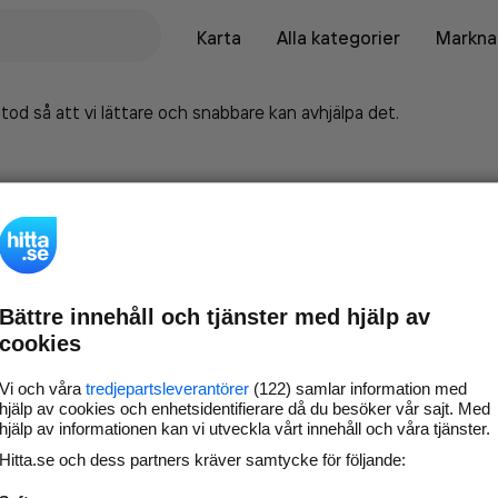
Karta
Alla kategorier
Marknad
tod så att vi lättare och snabbare kan avhjälpa det.
Bättre innehåll och tjänster med hjälp av
cookies
Vi och våra
tredjepartsleverantörer
(122) samlar information med
hjälp av cookies och enhetsidentifierare då du besöker vår sajt. Med
hjälp av informationen kan vi utveckla vårt innehåll och våra tjänster.
Marknadsför företaget på
Hitta.se och dess partners kräver samtycke för följande:
hitta.se