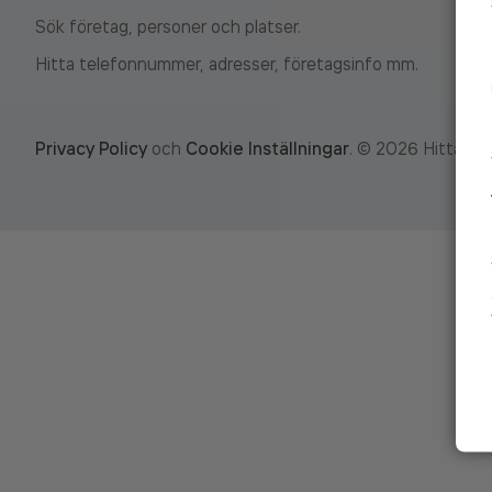
Sök företag, personer och platser.
Hitta telefonnummer, adresser, företagsinfo mm.
Privacy Policy
och
Cookie Inställningar
.
©
2026
Hitta.se