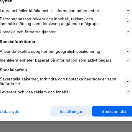
Syften
Kom igång och annonsera mot
Lagra och/eller få åtkomst till information på en enhet
nya kunder och
samarbetspartners nära dig.
Personanpassad reklam och innehåll, reklam- och
innehållsmätning samt forskning angående målgrupp
Läs mer här
Utveckla och förbättra tjänster
Specialfunktioner
Använda exakta uppgifter om geografisk positionering
Identifiera enheter baserat på information som aktivt begärs
Specialsyften
Säkerställa säkerhet, förhindra och upptäcka bedrägerier samt
åtgärda fel
Leverera och visa reklam och innehåll
Dataskydd
Inställningar
Godkänn alla