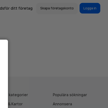
sför ditt företag
Skapa företagskonto
Logga in
Alla kategorier
Populära sökningar
API & Kartor
Annonsera