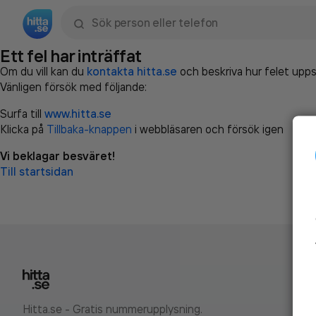
Sök namn, gata, ort, telefon, företag, sökord
Ett fel har inträffat
Om du vill kan du
kontakta hitta.se
och beskriva hur felet upps
Vänligen försök med följande:
Surfa till
www.hitta.se
Klicka på
Tillbaka-knappen
i webbläsaren och försök igen
Vi beklagar besväret!
Till startsidan
Hitta.se - Gratis nummerupplysning.