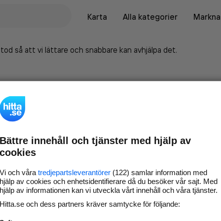
Karta
Alla kategorier
Marknad
tod så att vi lättare och snabbare kan avhjälpa det.
Bättre innehåll och tjänster med hjälp av
cookies
Vi och våra
tredjepartsleverantörer
(122) samlar information med
hjälp av cookies och enhetsidentifierare då du besöker vår sajt. Med
hjälp av informationen kan vi utveckla vårt innehåll och våra tjänster.
Marknadsför företaget på
Hitta.se och dess partners kräver samtycke för följande:
hitta.se