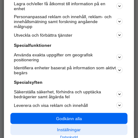
Lagra och/eller få åtkomst till information på en
Sök företag, personer och platser.
enhet
Personanpassad reklam och innehåll, reklam- och
Hitta telefonnummer, adresser, företagsinfo mm.
innehållsmätning samt forskning angående
målgrupp
Utveckla och förbättra tjänster
Marknadsför företaget
på hitta.se
Specialfunktioner
Använda exakta uppgifter om geografisk
Kom igång och annonsera mot
positionering
nya kunder och
Identifiera enheter baserat på information som aktivt
samarbetspartners nära dig.
begärs
Läs mer här
Specialsyften
Säkerställa säkerhet, förhindra och upptäcka
Alla kategorier
Populära sökningar
bedrägerier samt åtgärda fel
Leverera och visa reklam och innehåll
API & Kartor
Annonsera
Logga in
Integritet
Godkänn alla
Om oss
Nödnummer
Inställningar
Dataskydd