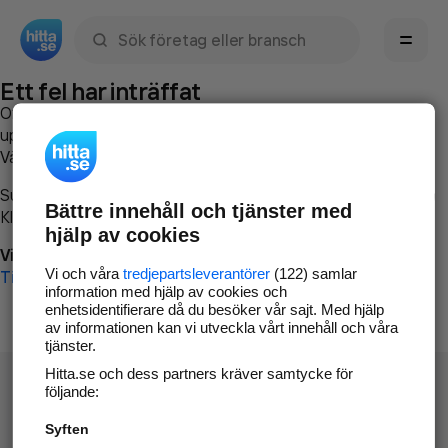
Sök namn, gata, ort, telefon, företag, sökord
Ett fel har inträffat
Om du vill kan du
kontakta hitta.se
och beskriva hur felet
uppstod så att vi lättare och snabbare kan avhjälpa det.
Vänligen försök med följande:
Surfa till
www.hitta.se
Bättre innehåll och tjänster med
Klicka på
Tillbaka-knappen
i webbläsaren och försök igen
hjälp av cookies
Vi beklagar besväret!
Vi och våra
tredjepartsleverantörer
(122) samlar
Till startsidan
information med hjälp av cookies och
enhetsidentifierare då du besöker vår sajt. Med hjälp
av informationen kan vi utveckla vårt innehåll och våra
tjänster.
Hitta.se och dess partners kräver samtycke för
följande:
Syften
Hitta.se - Gratis nummerupplysning.