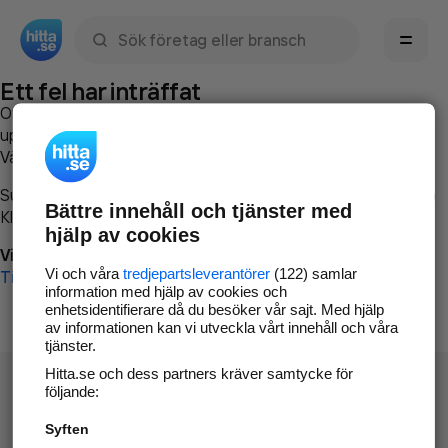
Sök namn, gata, ort, telefon, företag, sökord
Ett fel har inträffat
Om du vill kan du
kontakta hitta.se
och beskriva hur felet
uppstod så att vi lättare och snabbare kan avhjälpa det.
Vänligen försök med följande:
Surfa till
www.hitta.se
Bättre innehåll och tjänster med
Klicka på
Tillbaka-knappen
i webbläsaren och försök igen
hjälp av cookies
Vi beklagar besväret!
Vi och våra
tredjepartsleverantörer
(122) samlar
Till startsidan
information med hjälp av cookies och
enhetsidentifierare då du besöker vår sajt. Med hjälp
av informationen kan vi utveckla vårt innehåll och våra
tjänster.
Hitta.se och dess partners kräver samtycke för
följande:
Syften
Hitta.se - Gratis nummerupplysning.