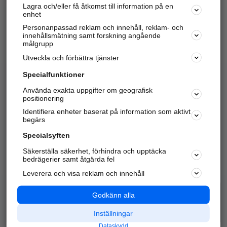
Lagra och/eller få åtkomst till information på en
Sök företag, personer och platser.
enhet
Personanpassad reklam och innehåll, reklam- och
Hitta telefonnummer, adresser, företagsinfo mm.
innehållsmätning samt forskning angående
målgrupp
Utveckla och förbättra tjänster
Marknadsför företaget
på hitta.se
Specialfunktioner
Använda exakta uppgifter om geografisk
Kom igång och annonsera mot
positionering
nya kunder och
Identifiera enheter baserat på information som aktivt
samarbetspartners nära dig.
begärs
Läs mer här
Specialsyften
Säkerställa säkerhet, förhindra och upptäcka
Alla kategorier
Populära sökningar
bedrägerier samt åtgärda fel
Leverera och visa reklam och innehåll
API & Kartor
Annonsera
Logga in
Integritet
Godkänn alla
Om oss
Nödnummer
Inställningar
Dataskydd