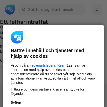
Sök namn, gata, ort, telefon, företag, sökord
Ett fel har inträffat
Om du vill kan du
kontakta hitta.se
och beskriva hur felet
uppstod så att vi lättare och snabbare kan avhjälpa det.
Vänligen försök med följande:
Surfa till
www.hitta.se
Bättre innehåll och tjänster med
Klicka på
Tillbaka-knappen
i webbläsaren och försök igen
hjälp av cookies
Vi beklagar besväret!
Vi och våra
tredjepartsleverantörer
(122) samlar
Till startsidan
information med hjälp av cookies och
enhetsidentifierare då du besöker vår sajt. Med hjälp
av informationen kan vi utveckla vårt innehåll och våra
tjänster.
Hitta.se och dess partners kräver samtycke för
följande:
Syften
Hitta.se - Gratis nummerupplysning.