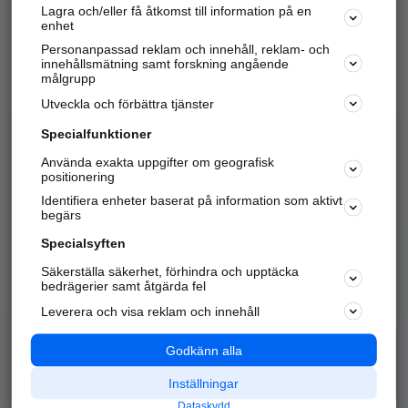
Lagra och/eller få åtkomst till information på en
Sök företag, personer och platser.
enhet
Personanpassad reklam och innehåll, reklam- och
Hitta telefonnummer, adresser, företagsinfo mm.
innehållsmätning samt forskning angående
målgrupp
Utveckla och förbättra tjänster
Marknadsför företaget
på hitta.se
Specialfunktioner
Använda exakta uppgifter om geografisk
Kom igång och annonsera mot
positionering
nya kunder och
Identifiera enheter baserat på information som aktivt
samarbetspartners nära dig.
begärs
Läs mer här
Specialsyften
Säkerställa säkerhet, förhindra och upptäcka
Alla kategorier
Populära sökningar
bedrägerier samt åtgärda fel
Leverera och visa reklam och innehåll
API & Kartor
Annonsera
Logga in
Integritet
Godkänn alla
Om oss
Nödnummer
Inställningar
Dataskydd