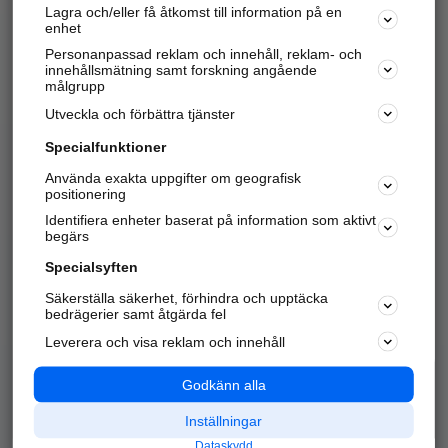
Lagra och/eller få åtkomst till information på en
Sök företag, personer och platser.
enhet
Personanpassad reklam och innehåll, reklam- och
Hitta telefonnummer, adresser, företagsinfo mm.
innehållsmätning samt forskning angående
målgrupp
Utveckla och förbättra tjänster
Marknadsför företaget
på hitta.se
Specialfunktioner
Använda exakta uppgifter om geografisk
Kom igång och annonsera mot
positionering
nya kunder och
Identifiera enheter baserat på information som aktivt
samarbetspartners nära dig.
begärs
Läs mer här
Specialsyften
Säkerställa säkerhet, förhindra och upptäcka
Alla kategorier
Populära sökningar
bedrägerier samt åtgärda fel
Leverera och visa reklam och innehåll
API & Kartor
Annonsera
Logga in
Integritet
Godkänn alla
Om oss
Nödnummer
Inställningar
Dataskydd