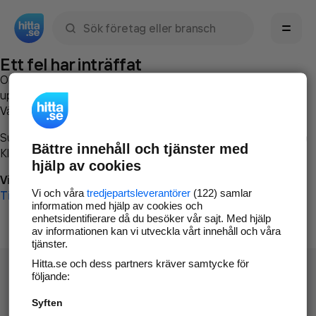
Sök namn, gata, ort, telefon, företag, sökord
Ett fel har inträffat
Om du vill kan du
kontakta hitta.se
och beskriva hur felet
uppstod så att vi lättare och snabbare kan avhjälpa det.
Vänligen försök med följande:
Surfa till
www.hitta.se
Bättre innehåll och tjänster med
Klicka på
Tillbaka-knappen
i webbläsaren och försök igen
hjälp av cookies
Vi beklagar besväret!
Vi och våra
tredjepartsleverantörer
(122) samlar
Till startsidan
information med hjälp av cookies och
enhetsidentifierare då du besöker vår sajt. Med hjälp
av informationen kan vi utveckla vårt innehåll och våra
tjänster.
Hitta.se och dess partners kräver samtycke för
följande:
Syften
Hitta.se - Gratis nummerupplysning.