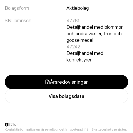
Bolagsform
Aktiebolag
SNI-bransch
47761
·
Detaljhandel med blommor
och andra växter, frön och
gödselmedel
47242
·
Detaljhandel med
konfektyrer
Årsredovisningar
Visa bolagsdata
Källor
Kontaktinformationen är regelbundet importerad från Skatteverkets register,