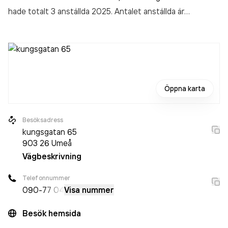
hade totalt 3 anställda 2025. Antalet anställda är
oförändrat sedan året innan. Bolaget är ett aktiebolag som
varit aktivt sedan 2018. Interflora Löfgrens Blommor
omsatte 4 858 000,00 kr
senaste räkenskapsåret (2025).
Öppna karta
Besöksadress
kungsgatan 65
903 26
Umeå
Vägbeskrivning
Telefonnummer
090-
77 04
Visa nummer
Besök hemsida