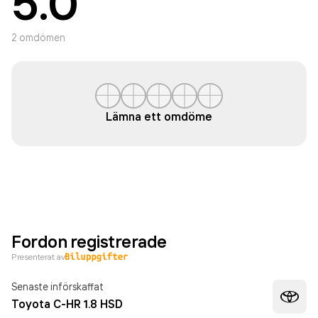
5.0
2
omdömen
Lämna ett omdöme
Fordon registrerade
Presenterat av
Senaste införskaffat
Toyota C-HR 1.8 HSD