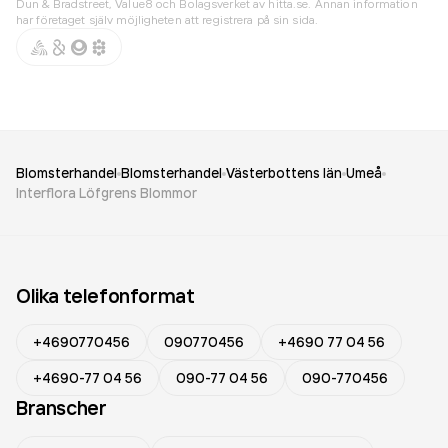
Dun & Bradstreet, Value8 och Bolagsverket av hitta.se. Annan information
har företaget själv möjligheten att registrera på sin sida.
Blomsterhandel
Blomsterhandel
Västerbottens län
Umeå
Interflora Löfgrens Blommor
Olika telefonformat
+4690770456
090770456
+4690 77 04 56
+4690-77 04 56
090-77 04 56
090-770456
Branscher