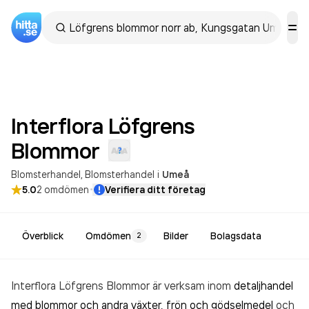
Interflora Löfgrens
Blommor
Blomsterhandel
Blomsterhandel
i
Umeå
·
5.0
2
omdömen
Verifiera ditt företag
Överblick
Omdömen
Bilder
Bolagsdata
2
Interflora Löfgrens Blommor är verksam inom
detaljhandel
med blommor och andra växter, frön och gödselmedel
och