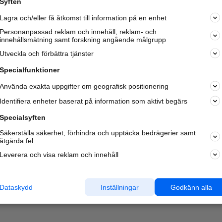
Syften
Kom igång och annonsera mot
Lagra och/eller få åtkomst till information på en enhet
nya kunder och
samarbetspartners nära dig.
Personanpassad reklam och innehåll, reklam- och
innehållsmätning samt forskning angående målgrupp
Läs mer här
Utveckla och förbättra tjänster
Specialfunktioner
Använda exakta uppgifter om geografisk positionering
Identifiera enheter baserat på information som aktivt begärs
Specialsyften
Säkerställa säkerhet, förhindra och upptäcka bedrägerier samt
åtgärda fel
Leverera och visa reklam och innehåll
Dataskydd
Inställningar
Godkänn alla