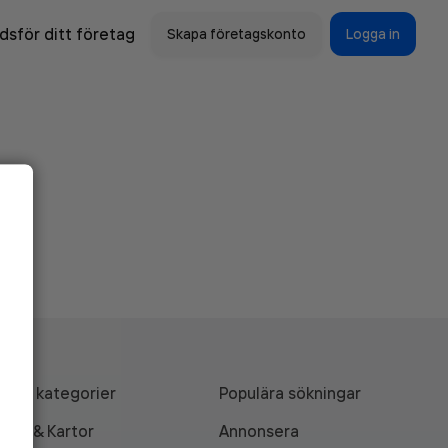
sför ditt företag
Skapa företagskonto
Logga in
Alla kategorier
Populära sökningar
API & Kartor
Annonsera