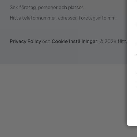
Sök företag, personer och platser.
Hitta telefonnummer, adresser, företagsinfo mm.
Privacy Policy
och
Cookie Inställningar
.
©
2026
Hitta.se