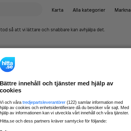
Karta
Alla kategorier
Marknad
tod så att vi lättare och snabbare kan avhjälpa det.
Bättre innehåll och tjänster med hjälp av
cookies
Vi och våra
tredjepartsleverantörer
(122) samlar information med
hjälp av cookies och enhetsidentifierare då du besöker vår sajt. Med
hjälp av informationen kan vi utveckla vårt innehåll och våra tjänster.
Marknadsför företaget på
Hitta.se och dess partners kräver samtycke för följande:
hitta.se