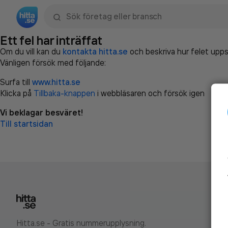
Sök namn, gata, ort, telefon, företag, sökord
Ett fel har inträffat
Om du vill kan du
kontakta hitta.se
och beskriva hur felet upps
Vänligen försök med följande:
Surfa till
www.hitta.se
Klicka på
Tillbaka-knappen
i webbläsaren och försök igen
Vi beklagar besväret!
Till startsidan
Hitta.se - Gratis nummerupplysning.