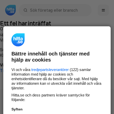
Sök namn, gata, ort, telefon, företag, sökord
Ett fel har inträffat
Om du vill kan du
kontakta hitta.se
och beskriva hur felet
uppstod så att vi lättare och snabbare kan avhjälpa det.
Vänligen försök med följande:
Surfa till
www.hitta.se
Bättre innehåll och tjänster med
Klicka på
Tillbaka-knappen
i webbläsaren och försök igen
hjälp av cookies
Vi beklagar besväret!
Vi och våra
tredjepartsleverantörer
(122) samlar
Till startsidan
information med hjälp av cookies och
enhetsidentifierare då du besöker vår sajt. Med hjälp
av informationen kan vi utveckla vårt innehåll och våra
tjänster.
Hitta.se och dess partners kräver samtycke för
följande:
Syften
Hitta.se - Gratis nummerupplysning.