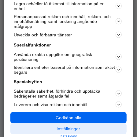
Lagra och/eller få åtkomst till information på en
Sök företag, personer och platser.
enhet
Personanpassad reklam och innehåll, reklam- och
Hitta telefonnummer, adresser, företagsinfo mm.
innehållsmätning samt forskning angående
målgrupp
Utveckla och förbättra tjänster
Marknadsför företaget
på hitta.se
Specialfunktioner
Använda exakta uppgifter om geografisk
Kom igång och annonsera mot
positionering
nya kunder och
Identifiera enheter baserat på information som aktivt
samarbetspartners nära dig.
begärs
Läs mer här
Specialsyften
Säkerställa säkerhet, förhindra och upptäcka
Alla kategorier
Populära sökningar
bedrägerier samt åtgärda fel
Leverera och visa reklam och innehåll
API & Kartor
Annonsera
Logga in
Integritet
Godkänn alla
Om oss
Nödnummer
Inställningar
Dataskydd