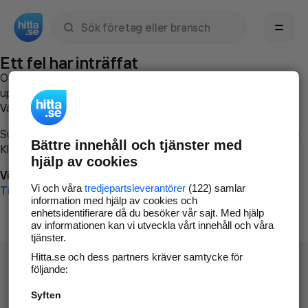
Sök namn, gata, ort, telefon, företag, sökord
Ett fel har inträffat
Om du vill kan du
kontakta hitta.se
och beskriva hur felet
uppstod så att vi lättare och snabbare kan avhjälpa det.
Vänligen försök med följande:
Surfa till
www.hitta.se
Bättre innehåll och tjänster med
Klicka på
Tillbaka-knappen
i webbläsaren och försök igen
hjälp av cookies
Vi beklagar besväret!
Vi och våra
tredjepartsleverantörer
(122) samlar
Till startsidan
information med hjälp av cookies och
enhetsidentifierare då du besöker vår sajt. Med hjälp
av informationen kan vi utveckla vårt innehåll och våra
tjänster.
Hitta.se och dess partners kräver samtycke för
följande:
Syften
Hitta.se - Gratis nummerupplysning.