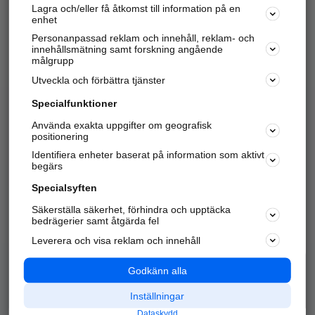
Lagra och/eller få åtkomst till information på en
Sök företag, personer och platser.
enhet
Personanpassad reklam och innehåll, reklam- och
Hitta telefonnummer, adresser, företagsinfo mm.
innehållsmätning samt forskning angående
målgrupp
Utveckla och förbättra tjänster
Marknadsför företaget
på hitta.se
Specialfunktioner
Använda exakta uppgifter om geografisk
Kom igång och annonsera mot
positionering
nya kunder och
Identifiera enheter baserat på information som aktivt
samarbetspartners nära dig.
begärs
Läs mer här
Specialsyften
Säkerställa säkerhet, förhindra och upptäcka
Alla kategorier
Populära sökningar
bedrägerier samt åtgärda fel
Leverera och visa reklam och innehåll
API & Kartor
Annonsera
Logga in
Integritet
Godkänn alla
Om oss
Nödnummer
Inställningar
Dataskydd