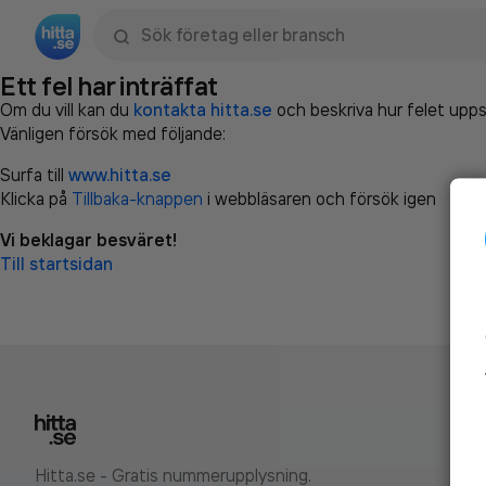
Sök namn, gata, ort, telefon, företag, sökord
Ett fel har inträffat
Om du vill kan du
kontakta hitta.se
och beskriva hur felet upps
Vänligen försök med följande:
Surfa till
www.hitta.se
Klicka på
Tillbaka-knappen
i webbläsaren och försök igen
Vi beklagar besväret!
Till startsidan
Hitta.se - Gratis nummerupplysning.