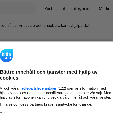
Karta
Alla kategorier
Marknad
tod så att vi lättare och snabbare kan avhjälpa det.
Bättre innehåll och tjänster med hjälp av
cookies
Vi och våra
tredjepartsleverantörer
(122) samlar information med
hjälp av cookies och enhetsidentifierare då du besöker vår sajt. Med
hjälp av informationen kan vi utveckla vårt innehåll och våra tjänster.
Marknadsför företaget på
Hitta.se och dess partners kräver samtycke för följande:
hitta.se