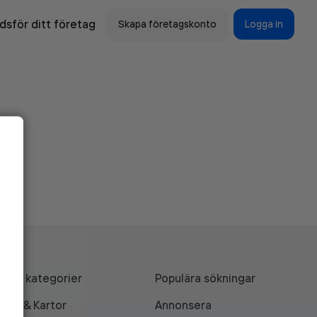
sför ditt företag
Skapa företagskonto
Logga in
Alla kategorier
Populära sökningar
API & Kartor
Annonsera