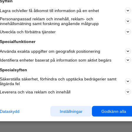
Syften
Kom igång och annonsera mot
Lagra och/eller få åtkomst till information på en enhet
nya kunder och
samarbetspartners nära dig.
Personanpassad reklam och innehåll, reklam- och
innehållsmätning samt forskning angående målgrupp
Läs mer här
Utveckla och förbättra tjänster
Specialfunktioner
Använda exakta uppgifter om geografisk positionering
Identifiera enheter baserat på information som aktivt begärs
Specialsyften
Säkerställa säkerhet, förhindra och upptäcka bedrägerier samt
åtgärda fel
Leverera och visa reklam och innehåll
Dataskydd
Inställningar
Godkänn alla