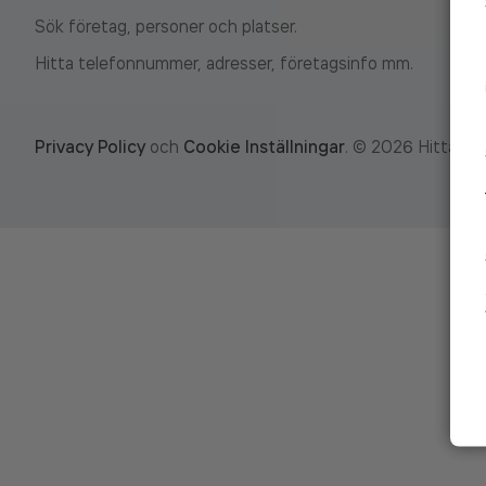
Sök företag, personer och platser.
Hitta telefonnummer, adresser, företagsinfo mm.
Privacy Policy
och
Cookie Inställningar
.
©
2026
Hitta.se