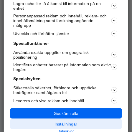
Lagra och/eller få åtkomst till information på en
Sök företag, personer och platser.
enhet
Personanpassad reklam och innehåll, reklam- och
Hitta telefonnummer, adresser, företagsinfo mm.
innehållsmätning samt forskning angående
målgrupp
Utveckla och förbättra tjänster
Marknadsför företaget
på hitta.se
Specialfunktioner
Använda exakta uppgifter om geografisk
Kom igång och annonsera mot
positionering
nya kunder och
Identifiera enheter baserat på information som aktivt
samarbetspartners nära dig.
begärs
Läs mer här
Specialsyften
Säkerställa säkerhet, förhindra och upptäcka
Alla kategorier
Populära sökningar
bedrägerier samt åtgärda fel
Leverera och visa reklam och innehåll
API & Kartor
Annonsera
Logga in
Integritet
Godkänn alla
Om oss
Nödnummer
Inställningar
Dataskydd