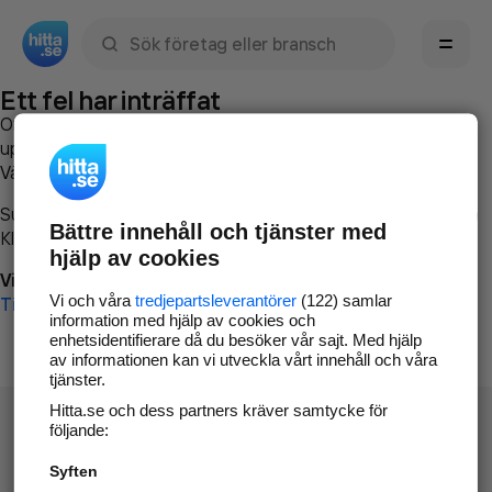
Sök namn, gata, ort, telefon, företag, sökord
Ett fel har inträffat
Om du vill kan du
kontakta hitta.se
och beskriva hur felet
uppstod så att vi lättare och snabbare kan avhjälpa det.
Vänligen försök med följande:
Surfa till
www.hitta.se
Bättre innehåll och tjänster med
Klicka på
Tillbaka-knappen
i webbläsaren och försök igen
hjälp av cookies
Vi beklagar besväret!
Vi och våra
tredjepartsleverantörer
(122) samlar
Till startsidan
information med hjälp av cookies och
enhetsidentifierare då du besöker vår sajt. Med hjälp
av informationen kan vi utveckla vårt innehåll och våra
tjänster.
Hitta.se och dess partners kräver samtycke för
följande:
Syften
Hitta.se - Gratis nummerupplysning.