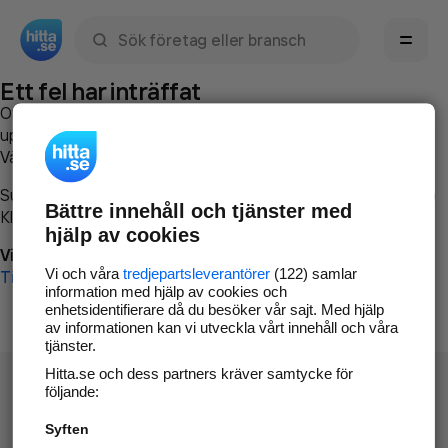
Sök namn, gata, ort, telefon, företag, sökord
Ett fel har inträffat
Om du vill kan du
kontakta hitta.se
och beskriva hur felet
uppstod så att vi lättare och snabbare kan avhjälpa det.
Vänligen försök med följande:
Surfa till
www.hitta.se
Bättre innehåll och tjänster med
Klicka på
Tillbaka-knappen
i webbläsaren och försök igen
hjälp av cookies
Vi beklagar besväret!
Vi och våra
tredjepartsleverantörer
(122) samlar
Till startsidan
information med hjälp av cookies och
enhetsidentifierare då du besöker vår sajt. Med hjälp
av informationen kan vi utveckla vårt innehåll och våra
tjänster.
Hitta.se och dess partners kräver samtycke för
följande:
Syften
Hitta.se - Gratis nummerupplysning.