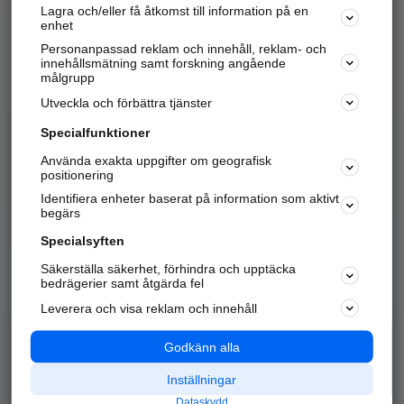
Lagra och/eller få åtkomst till information på en
Sök företag, personer och platser.
enhet
Personanpassad reklam och innehåll, reklam- och
Hitta telefonnummer, adresser, företagsinfo mm.
innehållsmätning samt forskning angående
målgrupp
Utveckla och förbättra tjänster
Marknadsför företaget
på hitta.se
Specialfunktioner
Använda exakta uppgifter om geografisk
Kom igång och annonsera mot
positionering
nya kunder och
Identifiera enheter baserat på information som aktivt
samarbetspartners nära dig.
begärs
Läs mer här
Specialsyften
Säkerställa säkerhet, förhindra och upptäcka
Alla kategorier
Populära sökningar
bedrägerier samt åtgärda fel
Leverera och visa reklam och innehåll
API & Kartor
Annonsera
Logga in
Integritet
Godkänn alla
Om oss
Nödnummer
Inställningar
Dataskydd