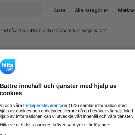
Karta
Alla kategorier
Marknad
tod så att vi lättare och snabbare kan avhjälpa det.
Bättre innehåll och tjänster med hjälp av
cookies
Vi och våra
tredjepartsleverantörer
(122) samlar information med
hjälp av cookies och enhetsidentifierare då du besöker vår sajt. Med
hjälp av informationen kan vi utveckla vårt innehåll och våra tjänster.
Marknadsför företaget på
Hitta.se och dess partners kräver samtycke för följande:
hitta.se