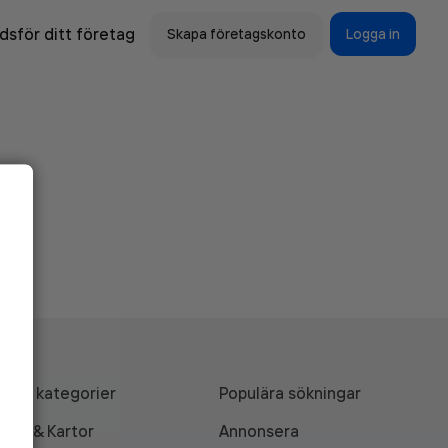
sför ditt företag
Skapa företagskonto
Logga in
Alla kategorier
Populära sökningar
API & Kartor
Annonsera