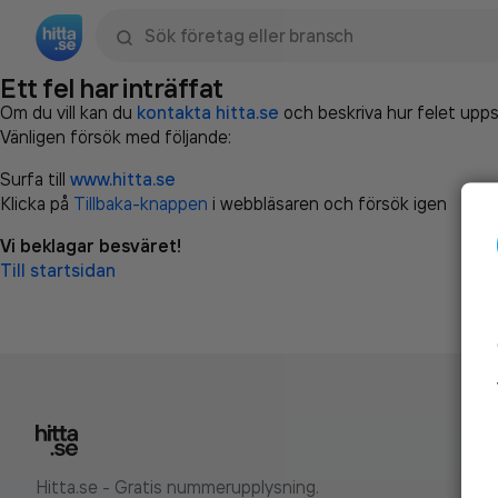
Sök namn, gata, ort, telefon, företag, sökord
Ett fel har inträffat
Om du vill kan du
kontakta hitta.se
och beskriva hur felet upps
Vänligen försök med följande:
Surfa till
www.hitta.se
Klicka på
Tillbaka-knappen
i webbläsaren och försök igen
Vi beklagar besväret!
Till startsidan
Hitta.se - Gratis nummerupplysning.