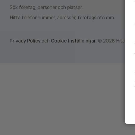
Sök företag, personer och platser.
Hitta telefonnummer, adresser, företagsinfo mm.
Privacy Policy
och
Cookie Inställningar
.
©
2026
Hitta.se