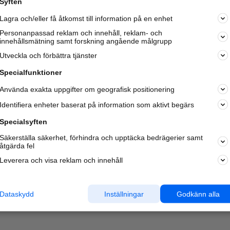
Syften
Kom igång och annonsera mot
Lagra och/eller få åtkomst till information på en enhet
nya kunder och
samarbetspartners nära dig.
Personanpassad reklam och innehåll, reklam- och
innehållsmätning samt forskning angående målgrupp
Läs mer här
Utveckla och förbättra tjänster
Specialfunktioner
Använda exakta uppgifter om geografisk positionering
Identifiera enheter baserat på information som aktivt begärs
Specialsyften
Säkerställa säkerhet, förhindra och upptäcka bedrägerier samt
åtgärda fel
Leverera och visa reklam och innehåll
Dataskydd
Inställningar
Godkänn alla