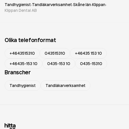
Tandhygienist
Tandläkarverksamhet
Skåne län
Klippan
Klippan Dental AB
Olika telefonformat
+4643515310
043515310
+46435 153 10
+46435-153 10
0435-153 10
0435-15310
Branscher
Tandhygienist
Tandläkarverksamhet