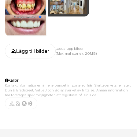
Ladda upp bilder
Lägg till bilder
(Maximal storlek: 20MB)
Källor
Kontaktinformationen är regelbundet importerad från Skatteverkets register,
Dun & Bradstreet, Value8 och Bolagsverket av hitta.se. Annan information
har företaget själv möjligheten att registrera på sin sida.