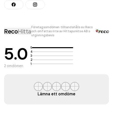
Företagsomdömen tillhandahålls av Reco
Reco
Hitta
och omfattas inte av Hittapunktse AB:s
utgivningsbevis
5.0
5
4
3
2
1
2
omdömen
Lämna ett omdöme