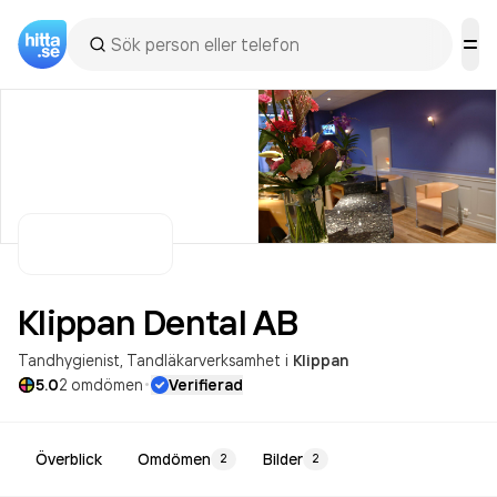
Klippan Dental
AB
Tandhygienist
Tandläkarverksamhet
i
Klippan
·
5.0
2
omdömen
Verifierad
Överblick
Omdömen
Bilder
2
2