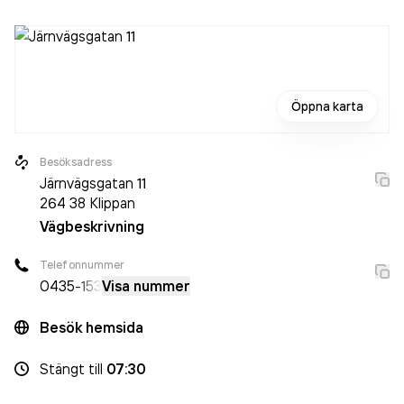
Öppna karta
Besöksadress
Järnvägsgatan 11
264 38
Klippan
Vägbeskrivning
Telefonnummer
0435
-153
Visa nummer
Besök hemsida
Stängt
till
07:30