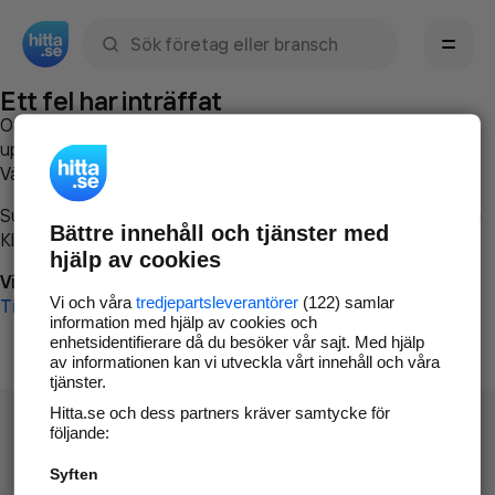
Sök namn, gata, ort, telefon, företag, sökord
Ett fel har inträffat
Om du vill kan du
kontakta hitta.se
och beskriva hur felet
uppstod så att vi lättare och snabbare kan avhjälpa det.
Vänligen försök med följande:
Surfa till
www.hitta.se
Bättre innehåll och tjänster med
Klicka på
Tillbaka-knappen
i webbläsaren och försök igen
hjälp av cookies
Vi beklagar besväret!
Vi och våra
tredjepartsleverantörer
(122) samlar
Till startsidan
information med hjälp av cookies och
enhetsidentifierare då du besöker vår sajt. Med hjälp
av informationen kan vi utveckla vårt innehåll och våra
tjänster.
Hitta.se och dess partners kräver samtycke för
följande:
Syften
Hitta.se - Gratis nummerupplysning.