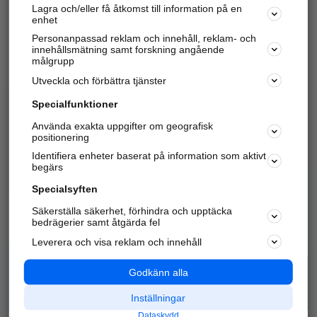
Lagra och/eller få åtkomst till information på en
Sök företag, personer och platser.
enhet
Personanpassad reklam och innehåll, reklam- och
Hitta telefonnummer, adresser, företagsinfo mm.
innehållsmätning samt forskning angående
målgrupp
Utveckla och förbättra tjänster
Marknadsför företaget
på hitta.se
Specialfunktioner
Använda exakta uppgifter om geografisk
Kom igång och annonsera mot
positionering
nya kunder och
Identifiera enheter baserat på information som aktivt
samarbetspartners nära dig.
begärs
Läs mer här
Specialsyften
Säkerställa säkerhet, förhindra och upptäcka
Alla kategorier
Populära sökningar
bedrägerier samt åtgärda fel
Leverera och visa reklam och innehåll
API & Kartor
Annonsera
Logga in
Integritet
Godkänn alla
Om oss
Nödnummer
Inställningar
Dataskydd