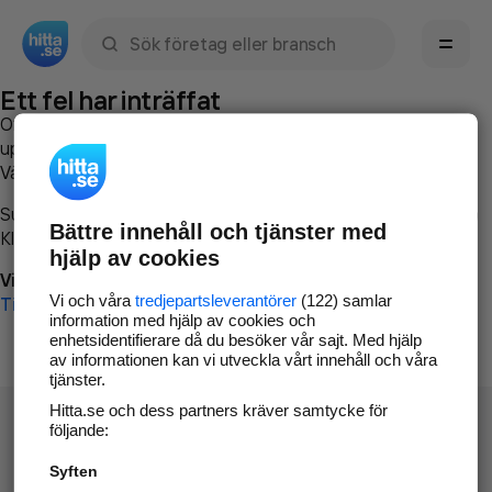
Sök namn, gata, ort, telefon, företag, sökord
Ett fel har inträffat
Om du vill kan du
kontakta hitta.se
och beskriva hur felet
uppstod så att vi lättare och snabbare kan avhjälpa det.
Vänligen försök med följande:
Surfa till
www.hitta.se
Bättre innehåll och tjänster med
Klicka på
Tillbaka-knappen
i webbläsaren och försök igen
hjälp av cookies
Vi beklagar besväret!
Vi och våra
tredjepartsleverantörer
(122) samlar
Till startsidan
information med hjälp av cookies och
enhetsidentifierare då du besöker vår sajt. Med hjälp
av informationen kan vi utveckla vårt innehåll och våra
tjänster.
Hitta.se och dess partners kräver samtycke för
följande:
Syften
Hitta.se - Gratis nummerupplysning.