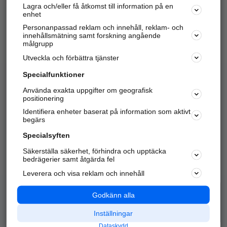
Lagra och/eller få åtkomst till information på en
Sök företag, personer och platser.
enhet
Personanpassad reklam och innehåll, reklam- och
Hitta telefonnummer, adresser, företagsinfo mm.
innehållsmätning samt forskning angående
målgrupp
Utveckla och förbättra tjänster
Marknadsför företaget
på hitta.se
Specialfunktioner
Använda exakta uppgifter om geografisk
Kom igång och annonsera mot
positionering
nya kunder och
Identifiera enheter baserat på information som aktivt
samarbetspartners nära dig.
begärs
Läs mer här
Specialsyften
Säkerställa säkerhet, förhindra och upptäcka
Alla kategorier
Populära sökningar
bedrägerier samt åtgärda fel
Leverera och visa reklam och innehåll
API & Kartor
Annonsera
Logga in
Integritet
Godkänn alla
Om oss
Nödnummer
Inställningar
Dataskydd