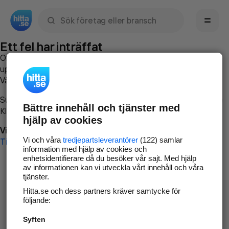
Sök namn, gata, ort, telefon, företag, sökord
Ett fel har inträffat
Om du vill kan du
kontakta hitta.se
och beskriva hur felet
uppstod så att vi lättare och snabbare kan avhjälpa det.
Vänligen försök med följande:
Surfa till
www.hitta.se
Bättre innehåll och tjänster med
Klicka på
Tillbaka-knappen
i webbläsaren och försök igen
hjälp av cookies
Vi beklagar besväret!
Vi och våra
tredjepartsleverantörer
(122) samlar
Till startsidan
information med hjälp av cookies och
enhetsidentifierare då du besöker vår sajt. Med hjälp
av informationen kan vi utveckla vårt innehåll och våra
tjänster.
Hitta.se och dess partners kräver samtycke för
följande:
Syften
Hitta.se - Gratis nummerupplysning.