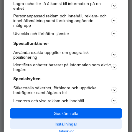
Lagra och/eller få åtkomst till information på en
Sök företag, personer och platser.
enhet
Personanpassad reklam och innehåll, reklam- och
Hitta telefonnummer, adresser, företagsinfo mm.
innehållsmätning samt forskning angående
målgrupp
Utveckla och förbättra tjänster
Marknadsför företaget
på hitta.se
Specialfunktioner
Använda exakta uppgifter om geografisk
Kom igång och annonsera mot
positionering
nya kunder och
Identifiera enheter baserat på information som aktivt
samarbetspartners nära dig.
begärs
Läs mer här
Specialsyften
Säkerställa säkerhet, förhindra och upptäcka
Alla kategorier
Populära sökningar
bedrägerier samt åtgärda fel
Leverera och visa reklam och innehåll
API & Kartor
Annonsera
Logga in
Integritet
Godkänn alla
Om oss
Nödnummer
Inställningar
Dataskydd