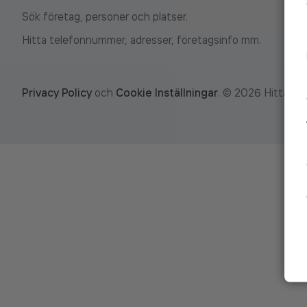
Sök företag, personer och platser.
Hitta telefonnummer, adresser, företagsinfo mm.
Privacy Policy
och
Cookie Inställningar
.
©
2026
Hitta.se