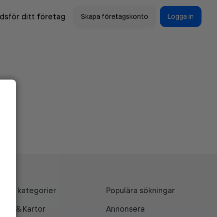
sför ditt företag
Skapa företagskonto
Logga in
Alla kategorier
Populära sökningar
API & Kartor
Annonsera