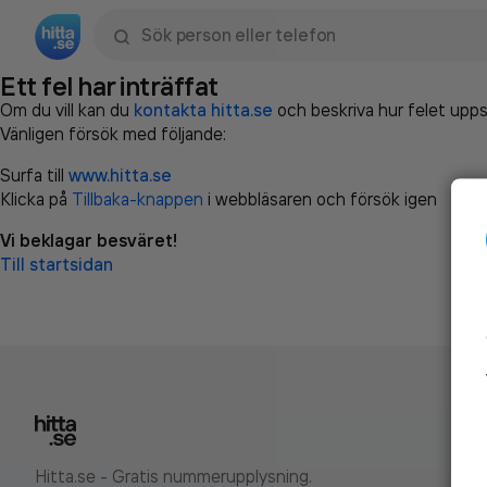
Sök namn, gata, ort, telefon, företag, sökord
Ett fel har inträffat
Om du vill kan du
kontakta hitta.se
och beskriva hur felet upps
Vänligen försök med följande:
Surfa till
www.hitta.se
Klicka på
Tillbaka-knappen
i webbläsaren och försök igen
Vi beklagar besväret!
Till startsidan
Hitta.se - Gratis nummerupplysning.