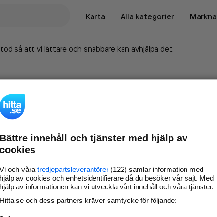
Karta
Alla kategorier
Marknad
tod så att vi lättare och snabbare kan avhjälpa det.
Bättre innehåll och tjänster med hjälp av
cookies
Vi och våra
tredjepartsleverantörer
(122) samlar information med
hjälp av cookies och enhetsidentifierare då du besöker vår sajt. Med
hjälp av informationen kan vi utveckla vårt innehåll och våra tjänster.
Marknadsför företaget på
Hitta.se och dess partners kräver samtycke för följande:
hitta.se