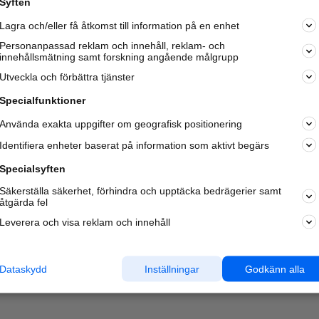
Syften
Kom igång och annonsera mot
Lagra och/eller få åtkomst till information på en enhet
nya kunder och
samarbetspartners nära dig.
Personanpassad reklam och innehåll, reklam- och
innehållsmätning samt forskning angående målgrupp
Läs mer här
Utveckla och förbättra tjänster
Specialfunktioner
Använda exakta uppgifter om geografisk positionering
Identifiera enheter baserat på information som aktivt begärs
Specialsyften
Säkerställa säkerhet, förhindra och upptäcka bedrägerier samt
åtgärda fel
Leverera och visa reklam och innehåll
Dataskydd
Inställningar
Godkänn alla