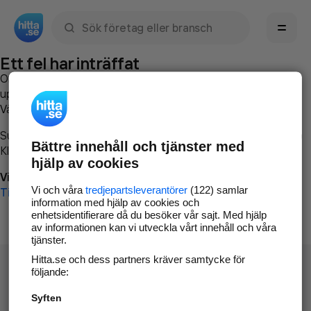
Sök namn, gata, ort, telefon, företag, sökord
Ett fel har inträffat
Om du vill kan du
kontakta hitta.se
och beskriva hur felet
uppstod så att vi lättare och snabbare kan avhjälpa det.
Vänligen försök med följande:
Surfa till
www.hitta.se
Bättre innehåll och tjänster med
Klicka på
Tillbaka-knappen
i webbläsaren och försök igen
hjälp av cookies
Vi beklagar besväret!
Vi och våra
tredjepartsleverantörer
(122) samlar
Till startsidan
information med hjälp av cookies och
enhetsidentifierare då du besöker vår sajt. Med hjälp
av informationen kan vi utveckla vårt innehåll och våra
tjänster.
Hitta.se och dess partners kräver samtycke för
följande:
Syften
Hitta.se - Gratis nummerupplysning.