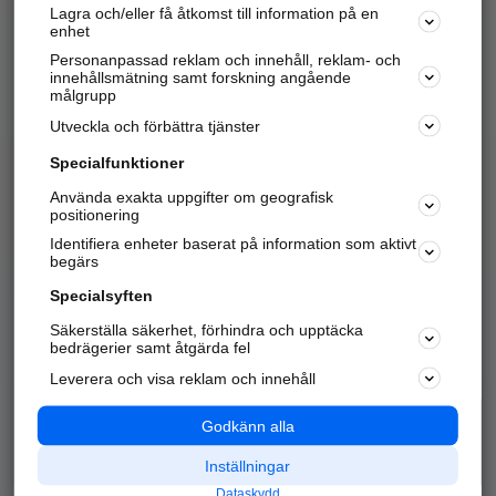
Lagra och/eller få åtkomst till information på en
Sök företag, personer och platser.
enhet
Personanpassad reklam och innehåll, reklam- och
Hitta telefonnummer, adresser, företagsinfo mm.
innehållsmätning samt forskning angående
målgrupp
Utveckla och förbättra tjänster
Marknadsför företaget
på hitta.se
Specialfunktioner
Använda exakta uppgifter om geografisk
Kom igång och annonsera mot
positionering
nya kunder och
Identifiera enheter baserat på information som aktivt
samarbetspartners nära dig.
begärs
Läs mer här
Specialsyften
Säkerställa säkerhet, förhindra och upptäcka
Alla kategorier
Populära sökningar
bedrägerier samt åtgärda fel
Leverera och visa reklam och innehåll
API & Kartor
Annonsera
Logga in
Integritet
Godkänn alla
Om oss
Nödnummer
Inställningar
Dataskydd