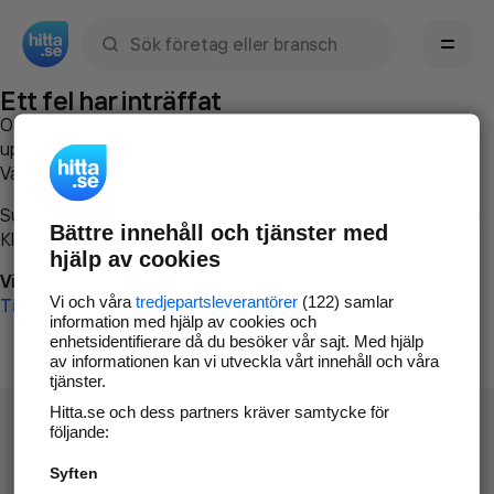
Sök namn, gata, ort, telefon, företag, sökord
Ett fel har inträffat
Om du vill kan du
kontakta hitta.se
och beskriva hur felet
uppstod så att vi lättare och snabbare kan avhjälpa det.
Vänligen försök med följande:
Surfa till
www.hitta.se
Bättre innehåll och tjänster med
Klicka på
Tillbaka-knappen
i webbläsaren och försök igen
hjälp av cookies
Vi beklagar besväret!
Vi och våra
tredjepartsleverantörer
(122) samlar
Till startsidan
information med hjälp av cookies och
enhetsidentifierare då du besöker vår sajt. Med hjälp
av informationen kan vi utveckla vårt innehåll och våra
tjänster.
Hitta.se och dess partners kräver samtycke för
följande:
Syften
Hitta.se - Gratis nummerupplysning.