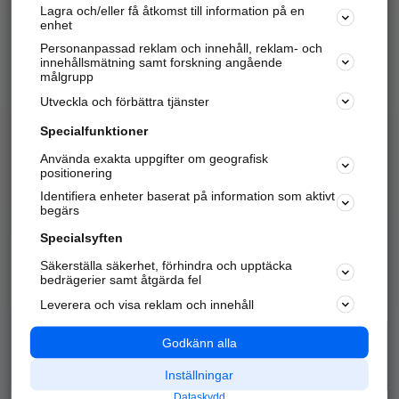
Lagra och/eller få åtkomst till information på en
Sök företag, personer och platser.
enhet
Personanpassad reklam och innehåll, reklam- och
Hitta telefonnummer, adresser, företagsinfo mm.
innehållsmätning samt forskning angående
målgrupp
Utveckla och förbättra tjänster
Marknadsför företaget
på hitta.se
Specialfunktioner
Använda exakta uppgifter om geografisk
Kom igång och annonsera mot
positionering
nya kunder och
Identifiera enheter baserat på information som aktivt
samarbetspartners nära dig.
begärs
Läs mer här
Specialsyften
Säkerställa säkerhet, förhindra och upptäcka
Alla kategorier
Populära sökningar
bedrägerier samt åtgärda fel
Leverera och visa reklam och innehåll
API & Kartor
Annonsera
Logga in
Integritet
Godkänn alla
Om oss
Nödnummer
Inställningar
Dataskydd