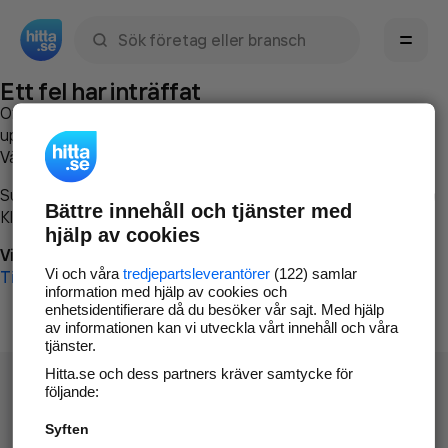
Sök namn, gata, ort, telefon, företag, sökord
Ett fel har inträffat
Om du vill kan du
kontakta hitta.se
och beskriva hur felet
uppstod så att vi lättare och snabbare kan avhjälpa det.
Vänligen försök med följande:
Surfa till
www.hitta.se
Bättre innehåll och tjänster med
Klicka på
Tillbaka-knappen
i webbläsaren och försök igen
hjälp av cookies
Vi beklagar besväret!
Vi och våra
tredjepartsleverantörer
(122) samlar
Till startsidan
information med hjälp av cookies och
enhetsidentifierare då du besöker vår sajt. Med hjälp
av informationen kan vi utveckla vårt innehåll och våra
tjänster.
Hitta.se och dess partners kräver samtycke för
följande:
Syften
Hitta.se - Gratis nummerupplysning.