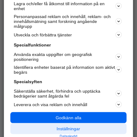
Lagra och/eller få åtkomst till information på en
Sök företag, personer och platser.
enhet
Personanpassad reklam och innehåll, reklam- och
Hitta telefonnummer, adresser, företagsinfo mm.
innehållsmätning samt forskning angående
målgrupp
Utveckla och förbättra tjänster
Marknadsför företaget
på hitta.se
Specialfunktioner
Använda exakta uppgifter om geografisk
Kom igång och annonsera mot
positionering
nya kunder och
Identifiera enheter baserat på information som aktivt
samarbetspartners nära dig.
begärs
Läs mer här
Specialsyften
Säkerställa säkerhet, förhindra och upptäcka
Alla kategorier
Populära sökningar
bedrägerier samt åtgärda fel
Leverera och visa reklam och innehåll
API & Kartor
Annonsera
Logga in
Integritet
Godkänn alla
Om oss
Nödnummer
Inställningar
Dataskydd