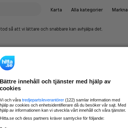
Karta
Alla kategorier
Marknad
tod så att vi lättare och snabbare kan avhjälpa det.
Bättre innehåll och tjänster med hjälp av
cookies
Vi och våra
tredjepartsleverantörer
(122) samlar information med
hjälp av cookies och enhetsidentifierare då du besöker vår sajt. Med
hjälp av informationen kan vi utveckla vårt innehåll och våra tjänster.
Marknadsför företaget på
Hitta.se och dess partners kräver samtycke för följande:
hitta.se