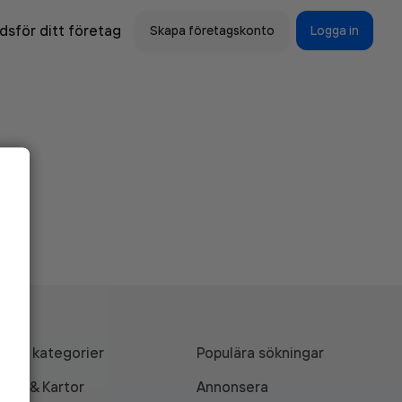
sför ditt företag
Skapa företagskonto
Logga in
Alla kategorier
Populära sökningar
API & Kartor
Annonsera