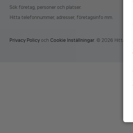
Sök företag, personer och platser.
Hitta telefonnummer, adresser, företagsinfo mm.
Privacy Policy
och
Cookie Inställningar
.
©
2026
Hitta.se