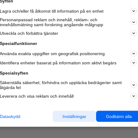
Syften
Kom igång och annonsera mot
Lagra och/eller få åtkomst till information på en enhet
nya kunder och
samarbetspartners nära dig.
Personanpassad reklam och innehåll, reklam- och
innehållsmätning samt forskning angående målgrupp
Läs mer här
Utveckla och förbättra tjänster
Specialfunktioner
Använda exakta uppgifter om geografisk positionering
Identifiera enheter baserat på information som aktivt begärs
Specialsyften
Säkerställa säkerhet, förhindra och upptäcka bedrägerier samt
åtgärda fel
Leverera och visa reklam och innehåll
Dataskydd
Inställningar
Godkänn alla