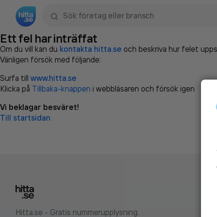
Sök namn, gata, ort, telefon, företag, sökord
Ett fel har inträffat
Om du vill kan du
kontakta hitta.se
och beskriva hur felet upps
Vänligen försök med följande:
Surfa till
www.hitta.se
Klicka på
Tillbaka-knappen
i webbläsaren och försök igen
Vi beklagar besväret!
Till startsidan
Hitta.se - Gratis nummerupplysning.